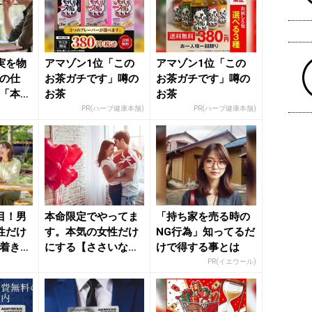
実を物
アマゾン1位「この
アマゾン1位「この
手の仕
お茶ガチです」噂の
お茶ガチです」噂の
る「本命
お茶
お茶
- きれ
PR(ハーブ健康本舗)
PR(ハーブ健康本舗)
目！男
本命限定でやってま
「持ち家を売る時の
性だけ
す。本気の女性だけ
NG行為」知ってるだ
ち着きの
にする【ささいな気
けで得する事とは
きれい
遣い】 - きれいのニ
PR(イエウール)
ュー...