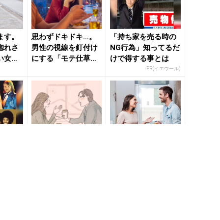
ます。
思わずドキドキ…。
「持ち家を売る時の
惚れさ
男性の視線を釘付け
NG行為」知ってるだ
い女性
にする「モテ仕草」
けで得する事とは
きれいの
- きれいのニュース
PR(イエウール)
｜b...
完全無
無意識にできるよう
行動１つで真意がわ
楽がR
になりましょう。男
かる。無意識の仕草
見放題
性がガチで惚れる
から読み解く「男性
「モテ仕草」 - きれ
の本音」 - きれいの
Rチャンネル)
いのニ...
ニュ...