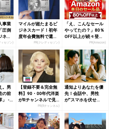
人事業
マイルが超たまるビ
「え、こんなセール
「圧倒
ジネスカード！初年
やってたの？」80％
ジネス
度年会費無料で還元
OFF以上が続々登
率最大1.125%
場！Amazonの本気
ディセゾン)
PR(クレディセゾン)
PR(Amazon)
が...
え。男
【登録不要＆完全無
通知よりあなたを優
性の前
料】90・00年代洋楽
先！会話中、男性
」 -
がRチャンネルで見
が“スマホを伏せ
ース｜
放題
る”のは「本命サイ
PR(Rチャンネル)
ン」 - き...