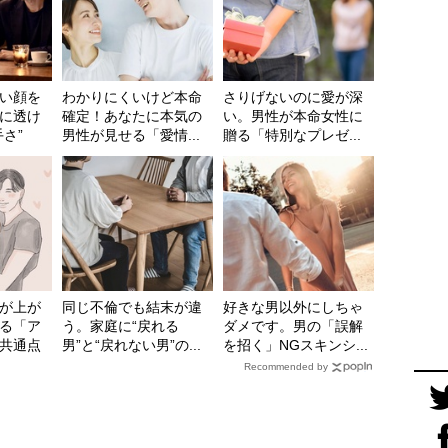
い顔を
わかりにくいけど本命
さりげないのに愛が深
に透け
確定！あなたに本気の
い。男性が本命女性に
さ”
男性が見せる「愛情...
贈る「特別なプレゼ...
が上が
同じ不倫でも結末が違
好きな男以外にしちゃ
る「ア
う。家庭に“戻れる
ダメです。男の「誤解
共通点
男”と“戻れない男”の...
を招く」NGスキンシ...
Recommended by