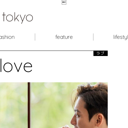

ashion
feature
lifesty
ラブ
love