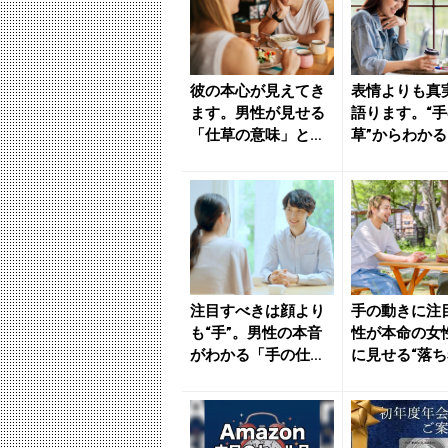
彼の本心が見えてき
表情よりも真
ます。男性が見せる
語ります。“
「仕草の意味」とは
草”からわか
- きれいのニュース
男性の本音」 
｜b...
い...
注目すべきは顔より
手の動きに注
も“手”。男性の本音
性が本命の女
がわかる「手の仕
に見せる“落
草」 - きれいのニュ
ない仕草” - 
ース...
の...