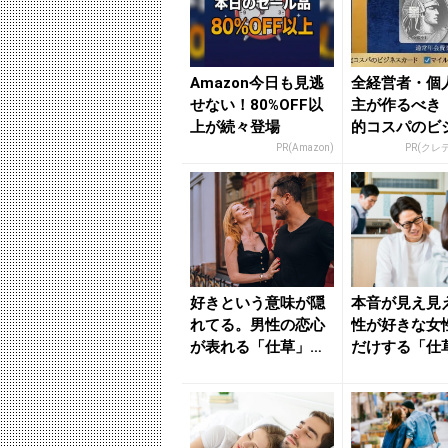
Amazon今日も見逃
全経営者・個
せない！80%OFF以
主が作るべき
上が続々登場
的コスパのビ
カード」
PR(Amazon)
PR(クレ
好きという意味が隠
本音が見え見
れてる。男性の恋心
性が好きな女
が表れる「仕草」と
だけする「仕草
は - きれいのニュー
きれいのニュ
ス｜...
be...