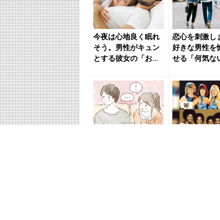
今夜は心地良く眠れ
恋心を刺激し
そう。男性がキュン
好きな男性を
とする彼女の「おや
せる「何気な
すみ仕草」 - きれい
の仕草」 - 
のニ...
ニュ...
本気すぎて照れ隠
【登録不要＆
し。男性が本命女性
料】70年代洋
に見せる「そっけな
チャンネルで
い仕草」 - きれいの
PR(
ニュー...