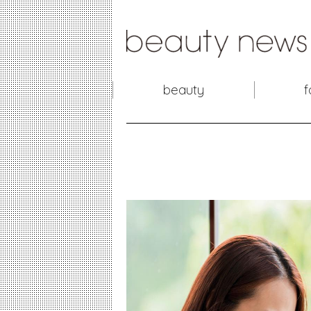
beauty
f