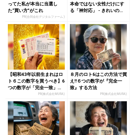
ってた私が本当に当選し
本命ではない女性だけにす
た“買い方”がこれ
る「神対応」 - きれいのニ
ュー...
PR(合同会社デジタルファーム )
【昭和43年以前生まれはロ
８月のロト6はこの方法で買
ト６この数字を買うべき】6
え!!６つの数字が『完全一
つの数字が「完全一致」す
致』する方法
る方...
PR(株式会社MURA)
PR(株式会社MURA)