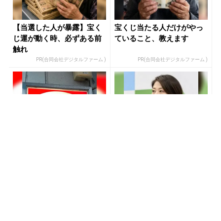
【当選した人が暴露】宝く
宝くじ当たる人だけがやっ
じ運が動く時、必ずある前
ていること、教えます
触れ
PR(合同会社デジタルファーム )
PR(合同会社デジタルファーム )
「もっと早く知りたかっ
「僕が世界三大投資家に認
た」600円→83円の新型タ
められた理由」株価の天気
バコが大反響
予報士と呼ばれた天才が暴
露
PR(株式会社HAL)
PR(Acoco.)