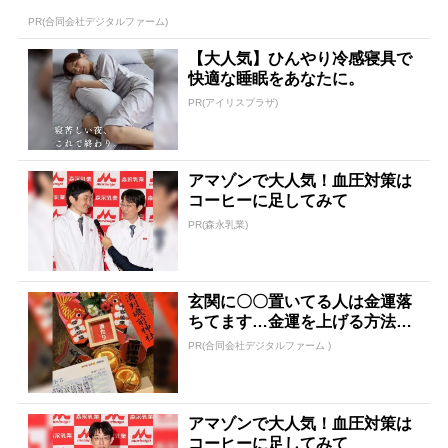
PR(合同会社デジタルファーム)
【大人気】ひんやり冷感寝具で
快適な睡眠をあなたに。
PR(アイリスプラザ)
アマゾンで大人気！血圧対策は
コーヒーに足してみて
PR(森永乳業)
玄関に〇〇置いてる人は金運落
ちてます…金運を上げる方法と
は
PR(合同会社デジタルファーム )
アマゾンで大人気！血圧対策は
コーヒーに足してみて