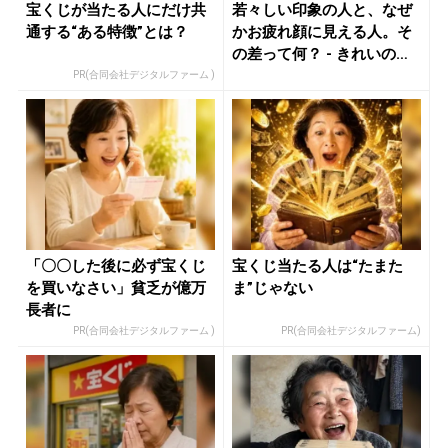
宝くじが当たる人にだけ共
若々しい印象の人と、なぜ
通する“ある特徴”とは？
かお疲れ顔に見える人。そ
の差って何？ - きれいのニ
ュー...
PR(合同会社デジタルファーム )
「〇〇した後に必ず宝くじ
宝くじ当たる人は“たまた
を買いなさい」貧乏が億万
ま”じゃない
長者に
PR(合同会社デジタルファーム )
PR(合同会社デジタルファーム)