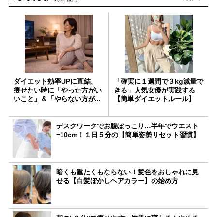
ダイエット効率UPに直結。
「確実に１週間で３kg減量で
痩せたい時に「やった方がい
きる」人気女優が実践する
いこと」＆「やらない方が...
【簡単ダイエットルール】
デスクワークでお腹ぽっこり…半年でウエスト
−10cm！１日５分の【簡単姿勢リセット習慣】
暗くも重たくもならない！髪色をおしゃれに見
せる【白髪ぼかしヘアカラー】の始め方