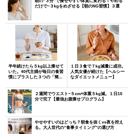
朝の“３分”で痩せやすい体質に変わる！やめる
だけで−３kgをめざせる【朝のNG習慣】３選
半年続けたら５kg以上痩せて
１日３食で７kg減量に成功。
いた。40代主婦が毎日の食習
人気女優が続けた【ヘルシー
慣にプラスした３つの「簡...
なダイエットメニュー】
２週間でウエスト−５cm×体重５kg減。１日10
分で完了【最強お腹痩せプログラム】
やせやすいのはどっち？朝食を抜くvs夜を控え
る。大人世代の“食事タイミング”の選び方