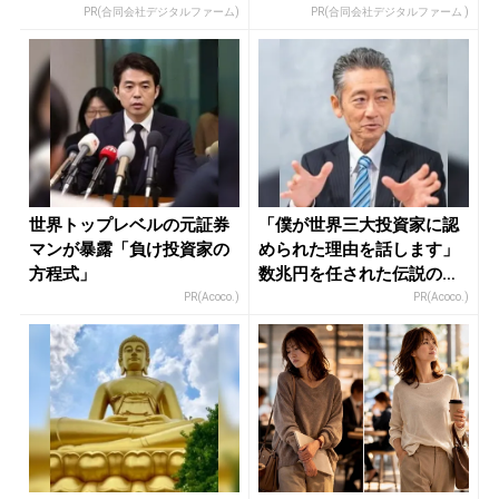
PR(合同会社デジタルファーム)
PR(合同会社デジタルファーム )
世界トップレベルの元証券
「僕が世界三大投資家に認
マンが暴露「負け投資家の
められた理由を話します」
方程式」
数兆円を任された伝説の投
資家
PR(Acoco.)
PR(Acoco.)