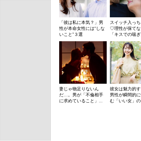
「彼は私に本気？」男
スイッチ入っち
性が本命女性には“しな
♡理性が保てな
いこと”３選
「キスでの喘ぎ声
妻じゃ物足りないん
彼女は魅力的す
だ…。男が「不倫相手
男性が瞬間的に
に求めていること」...
む「いい女」の