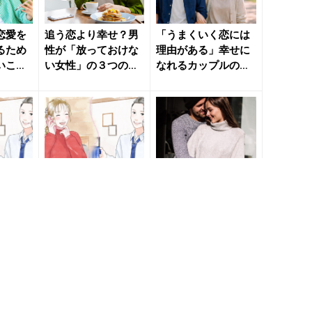
恋愛を
追う恋より幸せ？男
「うまくいく恋には
るため
性が「放っておけな
理由がある」幸せに
いこ
い女性」の３つの特
なれるカップルの共
いのニュ
徴 - きれいのニュー
通点 - きれいのニュ
ス｜...
ース...
が行動
“ガチ恋具合”が行動
【生年月日占い】幸
性が本
に出てる。男性が本
せを掴むベストタイ
る「無
命だけに見せる「無
ミングは？《2024年
- きれ
意識サイン」 - きれ
3月～4月の恋模様》
い...
...