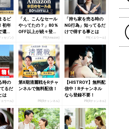
まるビ
「え、こんなセール
「持ち家を売る時の
！初年
やってたの？」80％
NG行為」知ってるだ
で還元
OFF以上が続々登
けで得する事とは
場！Amazonの本気
ディセゾン)
PR(Amazon)
PR(イエウール)
が...
る時の
第8期清麗戦をRチャ
【HISTROY】無料配
ってるだ
ンネルで無料配信！
信中！Rチャンネル
とは
なら登録不要！
イエウール)
PR(Rチャンネル)
PR(Rチャンネル)