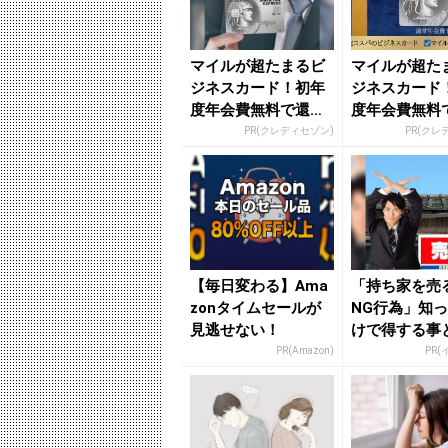
マイルが超たまるビ
マイルが超た
ジネスカード！初年
ジネスカード
度年会費無料で還元
度年会費無料
率最大1.125%
率最大1.125%
PR(クレディセゾン)
PR(クレ
【毎日変わる】Ama
「持ち家を売
zonタイムセールが
NG行為」知
見逃せない！
けで得する事
PR(Amazon)
PR(