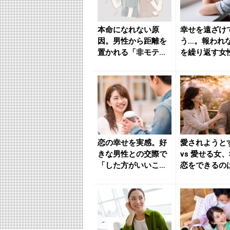
本命になれない原
幸せを遠ざけ
因。男性から距離を
う…。報われ
置かれる「非モテ思
を繰り返す女
考」の真実 - きれい
「思考パターン
のニュ...
きれい...
恋の幸せを実感。好
愛されようと
きな男性との交際で
vs 愛せる女
「した方がいいこ
恋をできるの
と」 - きれいのニュ
ち？ - きれいの
ース｜...