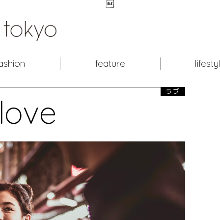

ashion
feature
lifesty
ラブ
love