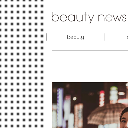
beauty
f