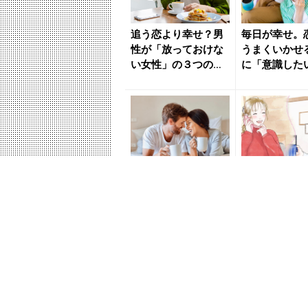
追う恋より幸せ？男
毎日が幸せ。
性が「放っておけな
うまくいかせ
い女性」の３つの特
に「意識した
徴 - きれいのニュー
と」 - きれ
ス｜...
ース｜...
自然体でいるのが一
“ガチ恋具合”
番。「幸せな恋愛が
に出てる。男
できる女性」に共通
命だけに見せ
する特徴とは - きれ
意識サイン」 
いの...
い...