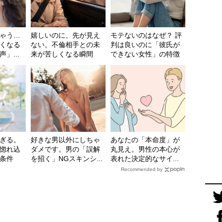
ゃう…
嬉しいのに、先が見え
モテないのはなぜ？ 評
くなる
ない。不倫相手との未
判は良いのに「彼氏が
」...
来が苦しくなる瞬間
できない女性」の特徴
ぎる。
好きな男以外にしちゃ
あなたの「本命度」が
惚れ込
ダメです。男の「誤解
丸見え。男性の本心が
条件
を招く」NGスキンシ...
表れた決定的なサイ...
Recommended by