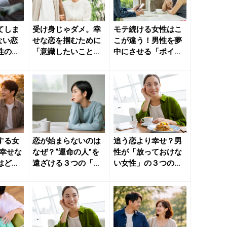
てしま
受け身じゃダメ。幸
モテ続ける女性はこ
ない恋
せな恋を掴むために
こが違う！男性を夢
性の
「意識したいこと」
中にさせる「ポイン
」 -
- きれいのニュース
ト」 - きれいのニュ
｜b...
ース...
する女
恋が始まらないのは
追う恋より幸せ？男
、幸せな
なぜ？“運命の人”を
性が「放っておけな
はどっ
遠ざける３つの「思
い女性」の３つの特
ニ...
い込み」 - きれいの
徴 - きれいのニュー
ニ...
ス｜...