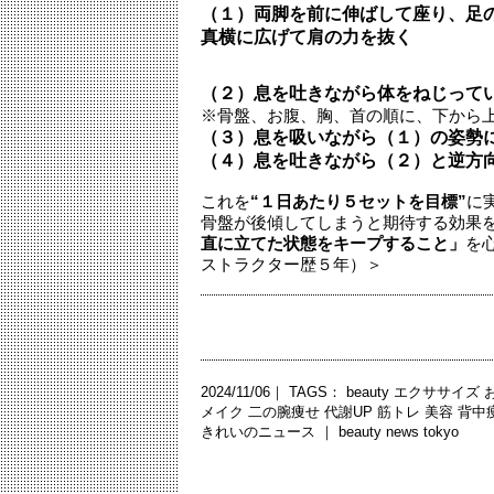
（１）両脚を前に伸ばして座り、足
真横に広げて肩の力を抜く
（２）息を吐きながら体をねじって
※骨盤、お腹、胸、首の順に、下から
（３）息を吸いながら（１）の姿勢
（４）息を吐きながら（２）と逆方
これを
“１日あたり５セットを目標”
に
骨盤が後傾してしまうと期待する効果
直に立てた状態をキープすること」
を
ストラクター歴５年）＞
2024/11/06｜ TAGS：
beauty
エクササイズ
メイク
二の腕痩せ
代謝UP
筋トレ
美容
背中
きれいのニュース ｜
beauty news tokyo