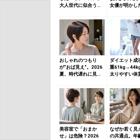
大人世代に似合う
女優が明かし
【アカ抜けショート
単ダイエット
ヘア】３選...
ツ -...
おしゃれのつもり
ダイエット成
が“おば見え”。2026
重61kg→44
夏、時代遅れに見ら
太りやすい体
れやすい「ショート
【減量＆体型
ヘア...
プ】...
美容室で「おまか
なぜか若く見
せ」は危険？2026
の共通点。年