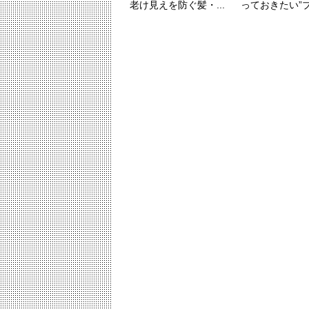
老け見えを防ぐ髪・...
っておきたい”ブレ