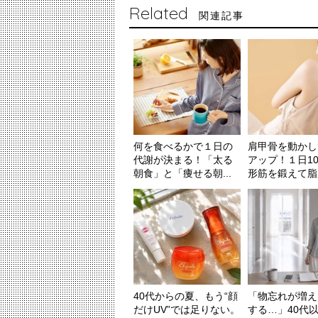
Related
関連記事
何を食べるかで１日の
肩甲骨を動かし
代謝が決まる！「太る
アップ！１日1
朝食」と「痩せる朝...
形筋を鍛えて脂肪
40代からの夏、もう“顔
「物忘れが増え
だけUV”では足りない。
する…」40代