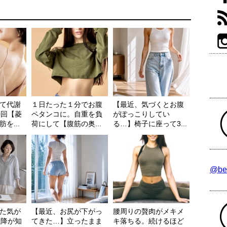
て代謝
１日たった１分でお腹
【最近、気づくとお腹
0回【菱
ペタンコに。自重を負
がぽっこりしてい
を...
荷にして【腹筋の奥...
る…】椅子に座って3...
@be
た気が
【最近、お尻が下がっ
腰周りの贅肉がメキメ
以降が知
てきた…】立ったまま
キ落ちる。続けるほど