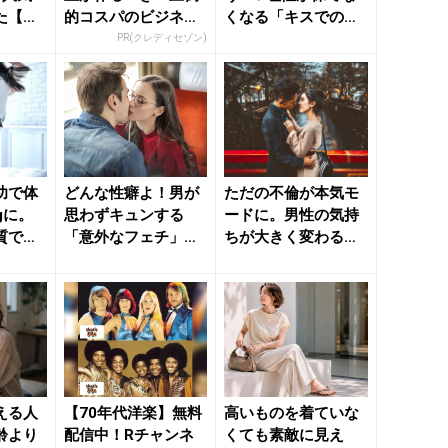
た【簡
的コスパのビジネス
くなる「キスでの喘
】のコ
カード」
ぎ声」って？ - きれ
PR(クレディセゾン)
い...
功で体
どんな性癖よ！男が
ただの不倫が本気モ
kgに。
思わずキュンする
ードに。男性の気持
質でも
「意外なフェチ」と
ちが大きく変わる
キー
は - きれいのニュー
「瞬間」 - きれいの
ス｜b...
ニュー...
える人
【70年代洋楽】無料
高いものを着ていな
齢より
配信中！Rチャンネ
くても素敵に見え