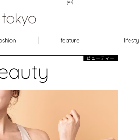

ashion
feature
lifesty
ビューティー
eauty