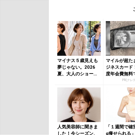
マイナス５歳見えも
マイルが超た
夢じゃない。2026
ジネスカード
夏、大人のショート
度年会費無料
ボブ３つの正解 - き
率最大1.125%
PR(クレ
れ...
人気美容師に聞きま
「１週間で確
した！今シーズン、
g痩せられる