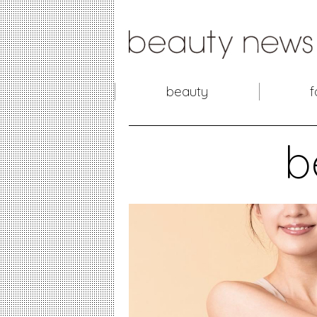
beauty
f
b