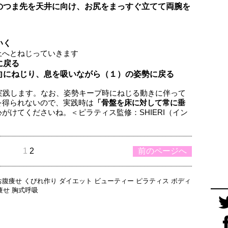
のつま先を天井に向け、お尻をまっすぐ立てて両腕を
いく
上へとねじっていきます
に戻る
向にねじり、息を吸いながら（１）の姿勢に戻る
実践します。なお、姿勢キープ時にねじる動きに伴って
を得られないので、実践時は
「骨盤を床に対して常に垂
心がけてくださいね。＜ピラティス監修：SHIERI（イン
1
2
前のページへ
お腹痩せ
くびれ作り
ダイエット
ビューティー
ピラティス
ボディ
痩せ
胸式呼吸