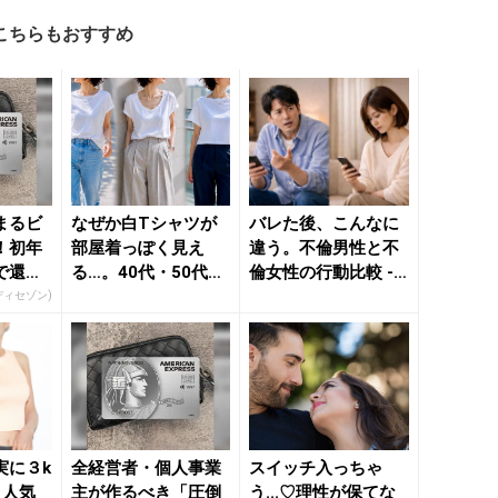
こちらもおすすめ
まるビ
なぜか白Tシャツが
バレた後、こんなに
！初年
部屋着っぽく見え
違う。不倫男性と不
で還元
る…。40代・50代が
倫女性の行動比較 -
見直したい“ネックラ
きれいのニュース｜
ディセゾン)
イン...
be...
実に３k
全経営者・個人事業
スイッチ入っちゃ
」人気
主が作るべき「圧倒
う...♡理性が保てな