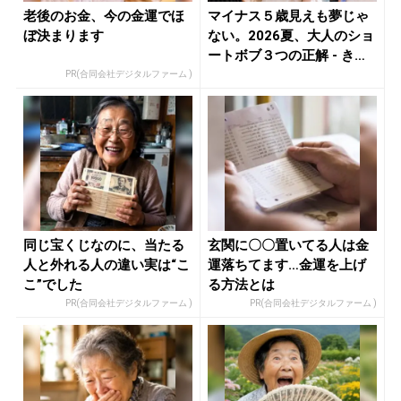
老後のお金、今の金運でほ
マイナス５歳見えも夢じゃ
ぼ決まります
ない。2026夏、大人のショ
ートボブ３つの正解 - き
れ...
PR(合同会社デジタルファーム )
同じ宝くじなのに、当たる
玄関に〇〇置いてる人は金
人と外れる人の違い実は“こ
運落ちてます…金運を上げ
こ”でした
る方法とは
PR(合同会社デジタルファーム )
PR(合同会社デジタルファーム )