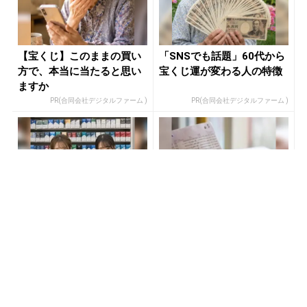
【宝くじ】このままの買い
「SNSでも話題」60代から
方で、本当に当たると思い
宝くじ運が変わる人の特徴
ますか
PR(合同会社デジタルファーム )
PR(合同会社デジタルファーム )
コンビニで買うのは損！た
「宝くじを買う前に〇〇を
ばこ税なしの新型タバコが
するだけです」7億当選者が
爆売れ中
続出
PR(株式会社HAL)
PR(合同会社デジタルファーム )