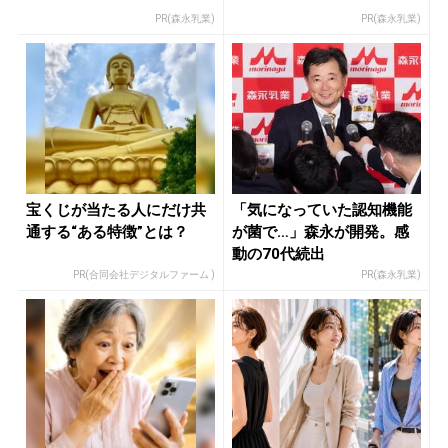
PR(森永乳業)
PR(森永乳業)
宝くじが当たる人にだけ共
「気になっていた認知機能
通する“ある特徴”とは？
が菌で…」森永が開発。感
動の70代続出
PR(合同会社デジタルファーム )
PR(森永乳業)