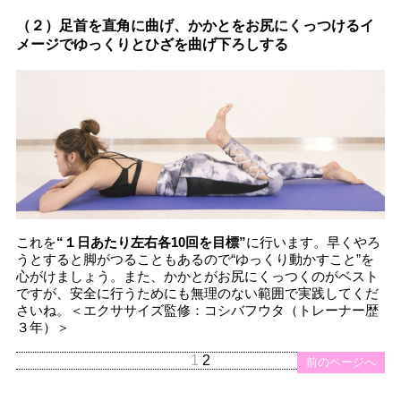
（２）足首を直角に曲げ、かかとをお尻にくっつけるイ
メージでゆっくりとひざを曲げ下ろしする
これを
“１日あたり左右各10回を目標”
に行います。早くやろ
うとすると脚がつることもあるので“ゆっくり動かすこと”を
心がけましょう。また、かかとがお尻にくっつくのがベスト
ですが、安全に行うためにも無理のない範囲で実践してくだ
さいね。＜エクササイズ監修：コシバフウタ（トレーナー歴
３年）＞
1
2
前のページへ