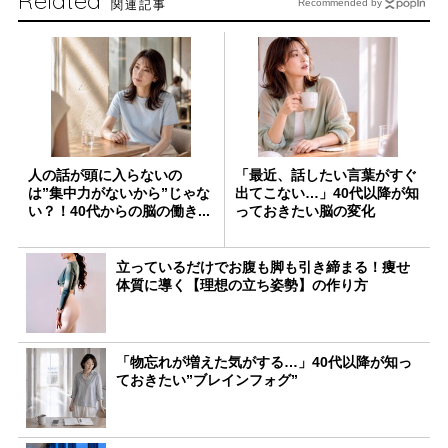
Related
関連記事
Recommended by
人の話が頭に入らないの
「最近、話したい言葉がすぐ
は”集中力がないから”じゃな
出てこない…」40代以降が知
い？！40代からの脳の働き...
っておきたい脳の変化
立っているだけでお腹も脚も引き締まる！痩せ
体質に導く【理想の立ち姿勢】の作り方
「物忘れが増えた気がする…」40代以降が知っ
ておきたい”ブレインフォグ”