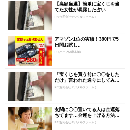
【高額当選】簡単に宝くじを当
てた女性が暴露した占い
PR(合同会社デジタルファーム )
アマゾン1位の実績！380円で5
日間お試し。
PR(ハーブ健康本舗)
「宝くじを買う前に〇〇をした
だけ」言われた通りにしてみた
ら…
PR(合同会社デジタルファーム )
玄関に〇〇置いてる人は金運落
ちてます…金運を上げる方法と
は
PR(合同会社デジタルファーム )