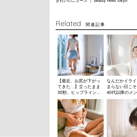
きれいのニュース ｜
beauty news tokyo
Related
関連記事
【最近、お尻が下がっ
なんだかイライ
てきた…】立ったまま
まらない日こそ
30秒。ヒップライン...
40代以降のメンタ