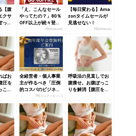
る【腹
「え、こんなセール
【毎日変わる】Ama
エクサ
やってたの？」80％
zonタイムセールが
ぽっこ
OFF以上が続々登
見逃せない！
！ -
場！Amazonの本気
PR(Amazon)
PR(Amazon)
が...
ればお
全経営者・個人事業
呼吸法の見直しでお
 腹圧を
主が作るべき「圧倒
腹痩せ。お腹ぽっこ
っこり
的コスパのビジネス
りを解消【腹圧を強
る】簡
カード」
化する】簡単習慣 -
PR(クレディセゾン)
きれ...