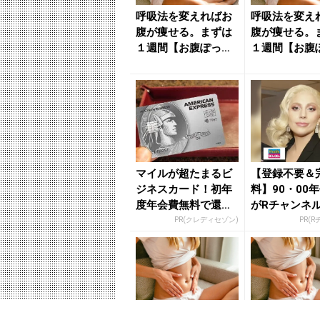
呼吸法を変えればお
呼吸法を変え
腹が痩せる。まずは
腹が痩せる。
１週間【お腹ぽっこ
１週間【お腹
り問題を解決に導
り問題を解決
く】簡単習...
く】簡単習...
マイルが超たまるビ
【登録不要＆
ジネスカード！初年
料】90・00
度年会費無料で還元
がRチャンネ
率最大1.125%
放題
PR(クレディセゾン)
PR(