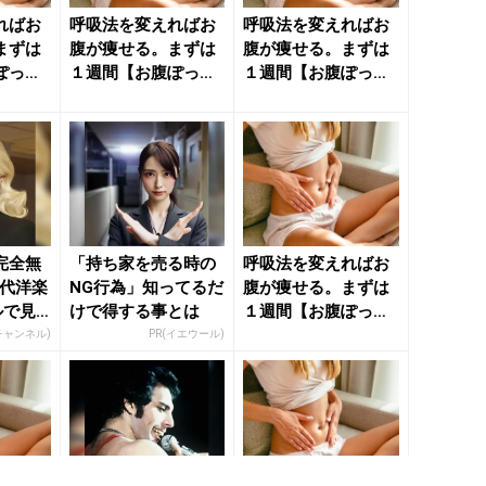
ればお
呼吸法を変えればお
呼吸法を変えればお
まずは
腹が痩せる。まずは
腹が痩せる。まずは
ぽっこ
１週間【お腹ぽっこ
１週間【お腹ぽっこ
に導
り問題を解決に導
り問題を解決に導
く】簡単習...
く】簡単習...
完全無
「持ち家を売る時の
呼吸法を変えればお
年代洋楽
NG行為」知ってるだ
腹が痩せる。まずは
ルで見
けで得する事とは
１週間【お腹ぽっこ
り問題を解決に導
Rチャンネル)
PR(イエウール)
く】簡単習...