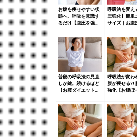
お腹を痩せやすい状
呼吸法を変え
態へ。呼吸を意識す
圧強化】簡単
るだけ【腹圧を強化
サイズ｜お腹
する】簡単習慣 - き
り問題を解決へ
れい...
きれ...
普段の呼吸法の見直
呼吸法が変わ
しが鍵。続けるほど
腹が痩せる?!
【お腹ダイエットに
強化【お腹ぽ
つながる】簡単習慣
問題を解消す
- き...
単習...