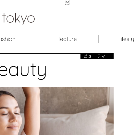

ashion
feature
lifesty
ビューティー
eauty