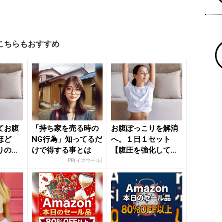
こちらもおすすめ
てお腹
「持ち家を売る時の
お腹ぽっこりを解消
ほど
NG行為」知ってるだ
へ。１日１セット
りの解
けで得する事とは
【腹圧を強化して呼
】簡単
吸を改善する】簡単
PR(イエウール)
習慣 - ...