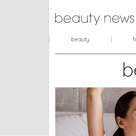
beauty
f
b