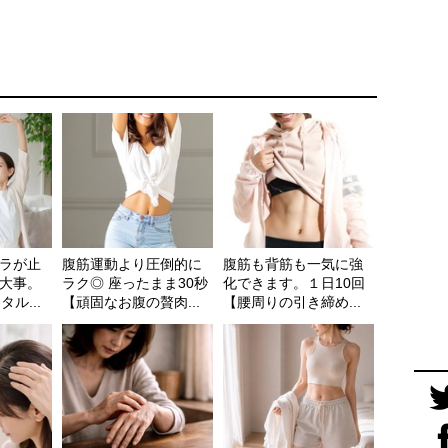
ラが止
腹筋運動より圧倒的に
腹筋も背筋も一気に強
大事。
ラク◎ 座ったまま30秒
化できます。１日10回
ル...
【頑固なお腹の贅肉...
【腰周りの引き締め...