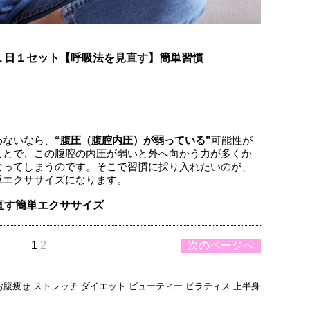
１日１セット【呼吸法を見直す】簡単習慣
わないなら、
“腹圧（腹腔内圧）が弱っている”
可能性が
ことで、この腹腔の内圧が弱いと外へ向かう力が多くか
なってしまうのです。そこで習慣に採り入れたいのが、
単エクササイズになります。
直す簡単エクササイズ
1
2
次のページへ
お腹痩せ
ストレッチ
ダイエット
ビューティー
ピラティス
上半身