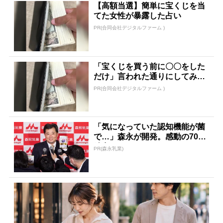
【高額当選】簡単に宝くじを当
てた女性が暴露した占い
PR(合同会社デジタルファーム )
「宝くじを買う前に〇〇をした
だけ」言われた通りにしてみた
ら…
PR(合同会社デジタルファーム )
「気になっていた認知機能が菌
で…」森永が開発。感動の70代
続出
PR(森永乳業)