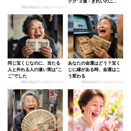
テク”３選 - きれいのニ...
PR(合同会社デジタルファーム )
同じ宝くじなのに、当たる
あなたの金運はどう？宝く
人と外れる人の違い実は“こ
じに縁がある時、金運はこ
こ”でした
う変わる
PR(合同会社デジタルファーム )
PR(合同会社デジタルファーム )