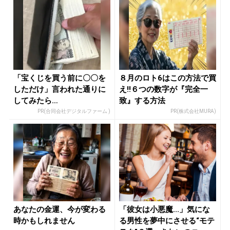
「宝くじを買う前に〇〇を
８月のロト6はこの方法で買
しただけ」言われた通りに
え!!６つの数字が『完全一
してみたら…
致』する方法
PR(合同会社デジタルファーム )
PR(株式会社MURA)
あなたの金運、今が変わる
「彼女は小悪魔...」気にな
時かもしれません
る男性を夢中にさせる“モテ