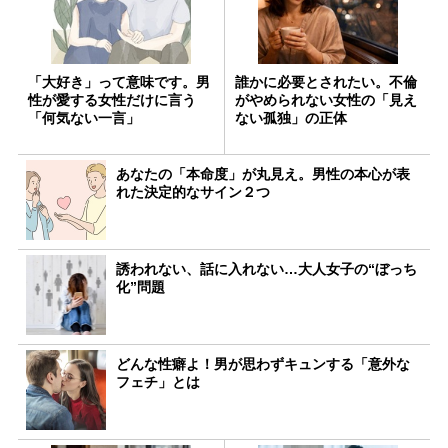
「大好き」って意味です。男
誰かに必要とされたい。不倫
性が愛する女性だけに言う
がやめられない女性の「見え
「何気ない一言」
ない孤独」の正体
あなたの「本命度」が丸見え。男性の本心が表
れた決定的なサイン２つ
誘われない、話に入れない…大人女子の“ぼっち
化”問題
どんな性癖よ！男が思わずキュンする「意外な
フェチ」とは