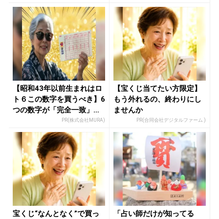
【昭和43年以前生まれはロ
【宝くじ当てたい方限定】
ト６この数字を買うべき】6
もう外れるの、終わりにし
つの数字が「完全一致」す
ませんか
る方...
PR(株式会社MURA)
PR(合同会社デジタルファーム )
宝くじ“なんとなく”で買っ
「占い師だけが知ってる