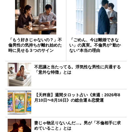
「もう好きじゃないの？」不
「ごめん、今は離婚できな
倫男性の気持ちが離れ始めた
い」の真実。不倫男が“動か
時に見せる３つのサイン
ない”本当の理由
不思議と当たってる。浮気性な男性に共通する
「意外な特徴」とは
【天秤座】週間タロット占い《来週：2026年8
月10日〜8月16日》の総合運＆恋愛運
妻じゃ物足りないんだ…。男が「不倫相手に求
めていること」とは