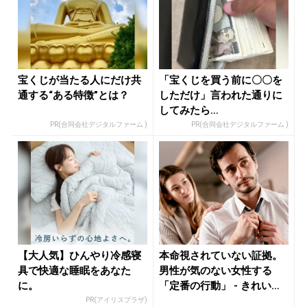
宝くじが当たる人にだけ共
「宝くじを買う前に〇〇を
通する“ある特徴”とは？
しただけ」言われた通りに
してみたら…
PR(合同会社デジタルファーム )
PR(合同会社デジタルファーム )
【大人気】ひんやり冷感寝
本命視されていない証拠。
具で快適な睡眠をあなた
男性が気のない女性する
に。
「定番の行動」 - きれいの
ニュー...
PR(アイリスプラザ)