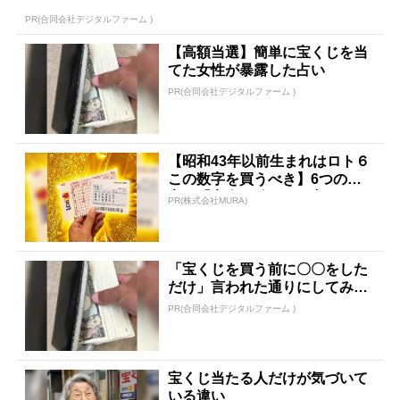
PR(合同会社デジタルファーム )
【高額当選】簡単に宝くじを当
てた女性が暴露した占い
PR(合同会社デジタルファーム )
【昭和43年以前生まれはロト６
この数字を買うべき】6つの数
字が「完全一致」する方...
PR(株式会社MURA)
「宝くじを買う前に〇〇をした
だけ」言われた通りにしてみた
ら…
PR(合同会社デジタルファーム )
宝くじ当たる人だけが気づいて
いる違い