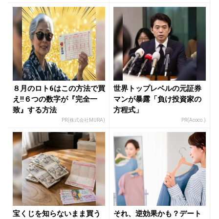
８月のロト6はこの方法で買
世界トップレベルの元証券
え!!６つの数字が『完全一
マンが暴露「負け投資家の
致』する方法
方程式」
PR(株式会社MURA)
PR(Acoco.)
宝くじを知らないまま買う
それ、逆効果かも？デート