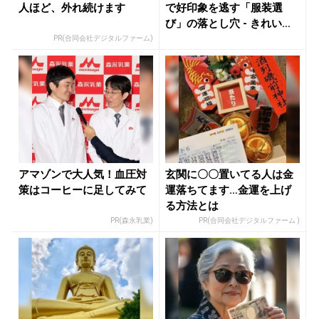
人ほど、外れ続けます
で好印象を逃す「服装選
び」の落とし穴 - きれいの
ニュー...
PR(合同会社デジタルファーム)
アマゾンで大人気！血圧対
玄関に〇〇置いてる人は金
策はコーヒーに足してみて
運落ちてます…金運を上げ
る方法とは
PR(森永乳業)
PR(合同会社デジタルファーム )