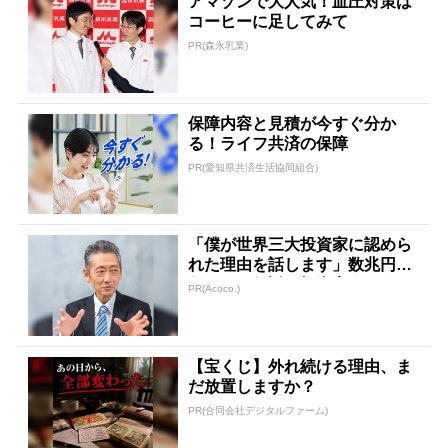
アマゾンで大人気！血圧対策は
コーヒーに足してみて
PR(森永乳業)
保障内容と見積が今すぐ分か
る！ライフ共済の保障
PR(愛知県共済生活協同組合)
「僕が世界三大投資家に認めら
れた理由を話します」数兆円を
任された伝説の投資家
PR(Acoco.)
【宝くじ】外れ続ける理由、ま
だ放置しますか？
PR(合同会社デジタルファーム)