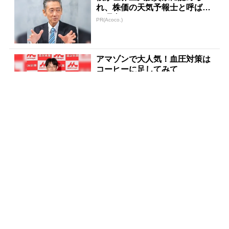
れ、株価の天気予報士と呼ばれ
た理由
PR(Acoco.)
アマゾンで大人気！血圧対策は
コーヒーに足してみて
PR(森永乳業)
宝くじ当たる人だけがやってい
ること、教えます
PR(合同会社デジタルファーム )