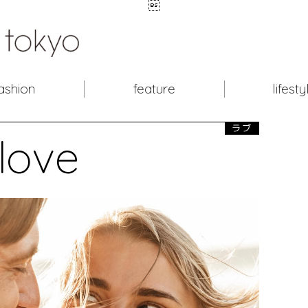

ashion
feature
lifesty
ラブ
love