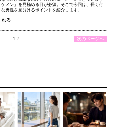
イケメン」を見極める目が必須。そこで今回は、長く付
」な男性を見分けるポイントを紹介します。
くれる
1
2
次のページへ