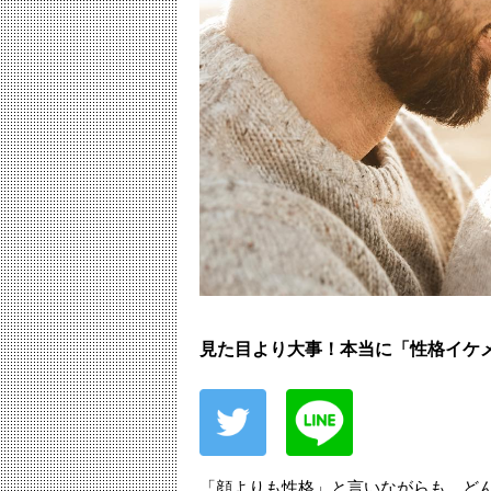
見た目より大事！本当に「性格イケ
「顔よりも性格」と言いながらも、ど