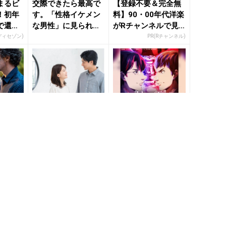
まるビ
交際できたら最高で
【登録不要＆完全無
！初年
す。「性格イケメン
料】90・00年代洋楽
で還元
な男性」に見られる
がRチャンネルで見
特徴とは - きれいの
放題
ディセゾン)
PR(Rチャンネル)
ニュ...
なって
付き合うなら「性格
【神の雫】ワインの
格イケ
イケメン」に限る。
知識が深まる！無料
の特徴
言動に表れる“ならで
で見るならRチャン
ュース
は”の特徴 - きれい
ネル
PR(Rチャンネル)
の...