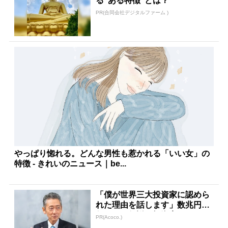
る“ある特徴”とは？
PR(合同会社デジタルファーム )
やっぱり惚れる。どんな男性も惹かれる「いい女」の
特徴 - きれいのニュース｜be...
「僕が世界三大投資家に認めら
れた理由を話します」数兆円を
任された伝説の投資家
PR(Acoco.)