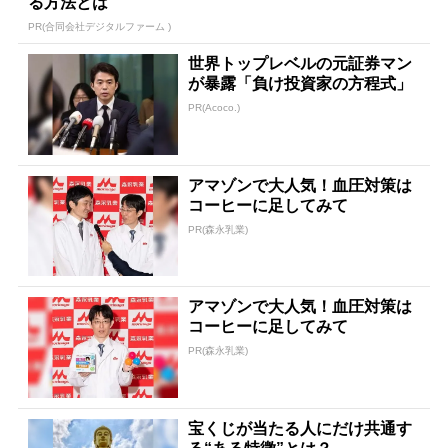
る方法とは
PR(合同会社デジタルファーム )
世界トップレベルの元証券マン
が暴露「負け投資家の方程式」
PR(Acoco.)
アマゾンで大人気！血圧対策は
コーヒーに足してみて
PR(森永乳業)
アマゾンで大人気！血圧対策は
コーヒーに足してみて
PR(森永乳業)
宝くじが当たる人にだけ共通す