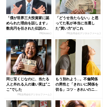
「僕が世界三大投資家に認
「どうせ当たらない」と思
められた理由を話します」
ってた私が本当に当選し
数兆円を任された伝説の投
た“買い方”がこれ
資家
PR(Acoco.)
PR(合同会社デジタルファーム )
同じ宝くじなのに、当たる
もう別れよう…。不倫関係
人と外れる人の違い実は“こ
の男性と「きれいに関係を
こ”でした
切る」コツ - きれいのニュ
ース...
PR(合同会社デジタルファーム )