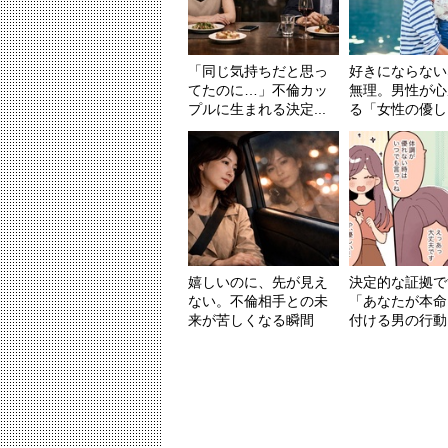
「同じ気持ちだと思っ
好きにならない
てたのに…」不倫カッ
無理。男性が心
プルに生まれる決定...
る「女性の優し
嬉しいのに、先が見え
決定的な証拠で
ない。不倫相手との未
「あなたが本命
来が苦しくなる瞬間
付ける男の行動