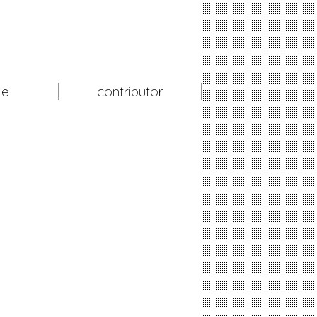
le
contributor