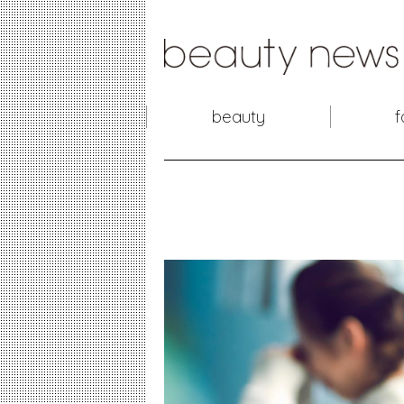
beauty
f