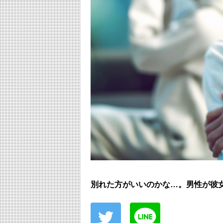
別れた方がいいのかな…。男性が彼