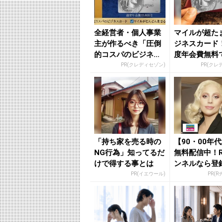
全経営者・個人事業
マイルが超た
主が作るべき「圧倒
ジネスカード
的コスパのビジネス
度年会費無料
カード」
率最大1.125%
PR(クレディセゾン)
PR(クレ
「持ち家を売る時の
【90・00年
NG行為」知ってるだ
無料配信中！
けで得する事とは
ンネルなら登
要！
PR(イエウール)
PR(