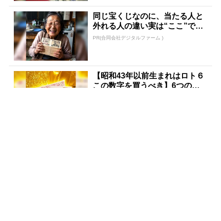
同じ宝くじなのに、当たる人と
外れる人の違い実は“ここ”でし
た
PR(合同会社デジタルファーム )
【昭和43年以前生まれはロト６
この数字を買うべき】6つの数
字が「完全一致」する方...
PR(株式会社MURA)
宝くじ当たる人だけがやってい
ること、教えます
PR(合同会社デジタルファーム )