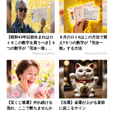
【昭和43年以前生まれはロ
８月のロト6はこの方法で買
ト６この数字を買うべき】6
え!!６つの数字が『完全一
つの数字が「完全一致」す
致』する方法
る方...
PR(株式会社MURA)
PR(株式会社MURA)
【宝くじ落選】外れ続ける
【当選】金運が上がる直前
流れ、ここで断ちませんか
に起こるサイン