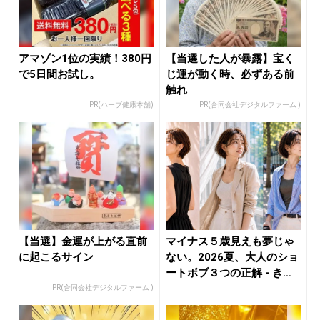
アマゾン1位の実績！380円
【当選した人が暴露】宝く
で5日間お試し。
じ運が動く時、必ずある前
触れ
PR(ハーブ健康本舗)
PR(合同会社デジタルファーム )
【当選】金運が上がる直前
マイナス５歳見えも夢じゃ
に起こるサイン
ない。2026夏、大人のショ
ートボブ３つの正解 - き
れ...
PR(合同会社デジタルファーム )