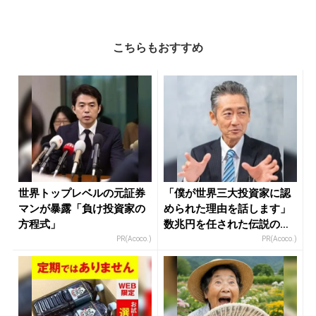
こちらもおすすめ
世界トップレベルの元証券
「僕が世界三大投資家に認
マンが暴露「負け投資家の
められた理由を話します」
方程式」
数兆円を任された伝説の投
資家
PR(Acoco.)
PR(Acoco.)