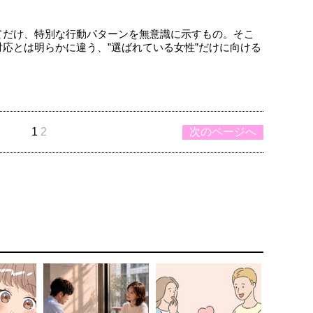
てだけ、特別な行動パターンを無意識に示すもの。そこ
応とは明らかに違う、”選ばれている女性”だけに向ける
1
2
次のページへ