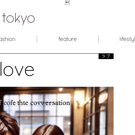

ashion
feature
lifesty
ラブ
love