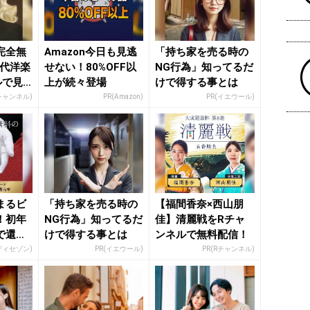
完全無
Amazon今日も見逃
「持ち家を売る時の
年代洋楽
せない！80%OFF以
NG行為」知ってるだ
ルで見
上が続々登場
けで得する事とは
Rチャンネル)
PR(Amazon)
PR(イエウール)
まるビ
「持ち家を売る時の
【福間香奈×西山朋
！初年
NG行為」知ってるだ
佳】清麗戦をRチャ
で還元
けで得する事とは
ンネルで無料配信！
ディセゾン)
PR(イエウール)
PR(Rチャンネル)