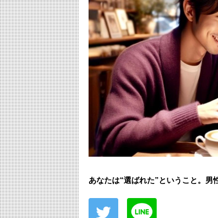
あなたは“選ばれた”ということ。男