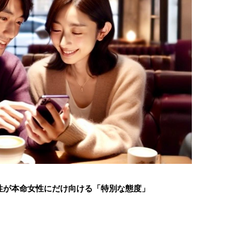
性が本命女性にだけ向ける「特別な態度」