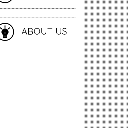
ABOUT US