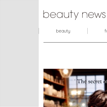
beauty
f