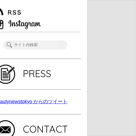
PRESS
autynewstokyo からのツイート
CONTACT