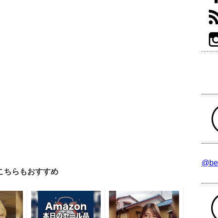
@be
こちらもおすすめ