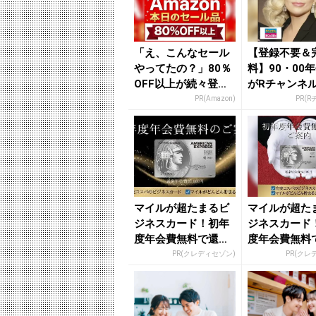
「え、こんなセール
【登録不要＆
やってたの？」80％
料】90・00
OFF以上が続々登
がRチャンネ
場！Amazonの本気
放題
PR(Amazon)
PR(
が...
マイルが超たまるビ
マイルが超た
ジネスカード！初年
ジネスカード
度年会費無料で還元
度年会費無料
率最大1.125%
率最大1.125%
PR(クレディセゾン)
PR(クレ