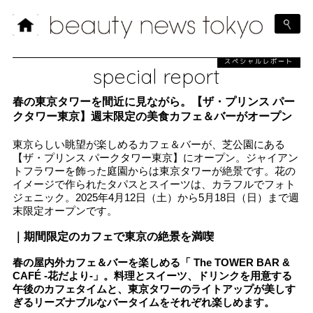
スペシャルレポート
special report
春の東京タワーを間近に見ながら。【ザ・プリンス パー
クタワー東京】週末限定の美食カフェ＆バーがオープン
東京らしい眺望が楽しめるカフェ＆バーが、芝公園にある
【ザ・プリンス パークタワー東京】にオープン。ジャイアン
トフラワーを飾った庭園からは東京タワーが絶景です。花の
イメージで作られたタパスとスイーツは、カラフルでフォト
ジェニック。2025年4月12日（土）から5月18日（日）まで週
末限定オープンです。
｜期間限定のカフェで東京の絶景を満喫
春の屋内外カフェ＆バーを楽しめる
「 The TOWER BAR &
CAFÉ -花だより-」
。料理とスイーツ、ドリンクを用意する
午後のカフェタイムと、東京タワーのライトアップが美しす
ぎるリーズナブルなバータイム
をそれぞれ楽しめます。