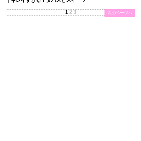
｜キレイすぎる！タパスとスイーツ
1
2
3
次のページへ