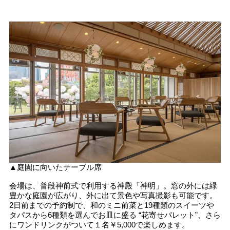
▲庭園に向いたテーブル席
会場は、普段神前式で利用する神殿「神明」。窓の外には緑
豊かな庭園が広がり、外に出て景色や写真撮影も可能です。
2日前までの予約制で、和のミニ前菜と19種類のスイーツや
タパスから6種類を選んでお皿に盛る “花寄せパレット”、さら
にワンドリンクがついて１名￥5,000で楽しめます。