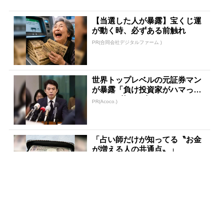
【当選した人が暴露】宝くじ運
が動く時、必ずある前触れ
PR(合同会社デジタルファーム )
世界トップレベルの元証券マン
が暴露「負け投資家がハマって
る3つの落とし穴」
PR(Acoco.)
「占い師だけが知ってる〝お金
が増える人の共通点〟」
PR(合同会社デジタルファーム )
「〇〇した後に必ず宝くじを買
いなさい」貧乏が億万長者に