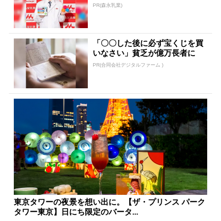
PR(森永乳業)
「〇〇した後に必ず宝くじを買
いなさい」貧乏が億万長者に
PR(合同会社デジタルファーム )
東京タワーの夜景を想い出に。【ザ・プリンス パーク
タワー東京】日にち限定のバータ...