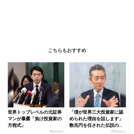
こちらもおすすめ
世界トップレベルの元証券
「僕が世界三大投資家に認
マンが暴露「負け投資家の
められた理由を話します」
方程式」
数兆円を任された伝説の投
資家
PR(Acoco.)
PR(Acoco.)