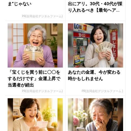
ま”じゃない
出にアリ。30代・40代が採
り入れるべき【最旬ヘアカ
ラー...
PR(合同会社デジタルファーム)
「宝くじを買う前に〇〇を
あなたの金運、今が変わる
するだけです」金運上昇で
時かもしれません
当選者が続出
PR(合同会社デジタルファーム)
PR(合同会社デジタルファーム )