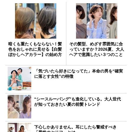
暗くも重たくもならない！髪
その髪型、めざす雰囲気に合
色をおしゃれに見せる【白髪
っていますか？2026夏、大人
ぼかしヘアカラー】の始め方
ヘアで意識したい３つのこと
「気づいたら好きになってた」本命の男を“確実
に落とす女性”の特徴
“シースルーバング”も進化している。大人世代
が知っておきたい夏の前髪トレンド
下心しかありません。耳にしたら警戒すべき