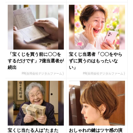
「宝くじを買う前に〇〇を
宝くじ当選者「〇〇をやら
するだけです」7億当選者が
ずに買うのはもったいな
続出
い」
PR(合同会社デジタルファーム )
PR(合同会社デジタルファーム )
宝くじ当たる人は“たまた
おしゃれの鍵はツヤ感の演