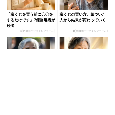
「宝くじを買う前に〇〇を
宝くじの買い方、気づいた
するだけです」7億当選者が
人から結果が変わっていく
続出
PR(合同会社デジタルファーム )
PR(合同会社デジタルファーム )
８月のロト6はこの方法で買
「SNSでも話題」60代から
え!!６つの数字が『完全一
宝くじ運が変わる人の特徴
致』する方法
PR(株式会社MURA)
PR(合同会社デジタルファーム )