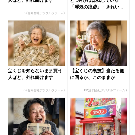
人ほど、外れ続けます
と…男がほぼ残している
「浮気の痕跡」 - きれいの
ニュー...
PR(合同会社デジタルファーム)
宝くじを知らないまま買う
【宝くじの裏技】当たる側
人ほど、外れ続けます
に回るか、このままか
PR(合同会社デジタルファーム)
PR(合同会社デジタルファーム )