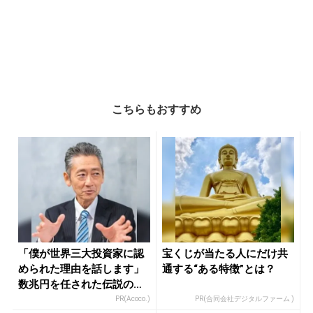
こちらもおすすめ
「僕が世界三大投資家に認
宝くじが当たる人にだけ共
められた理由を話します」
通する“ある特徴”とは？
数兆円を任された伝説の投
資家
PR(Acoco.)
PR(合同会社デジタルファーム )