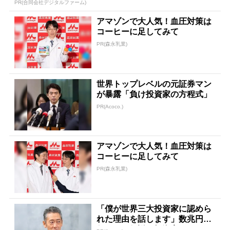
PR(合同会社デジタルファーム)
アマゾンで大人気！血圧対策は
コーヒーに足してみて
PR(森永乳業)
世界トップレベルの元証券マン
が暴露「負け投資家の方程式」
PR(Acoco.)
アマゾンで大人気！血圧対策は
コーヒーに足してみて
PR(森永乳業)
「僕が世界三大投資家に認めら
れた理由を話します」数兆円を
任された伝説の投資家