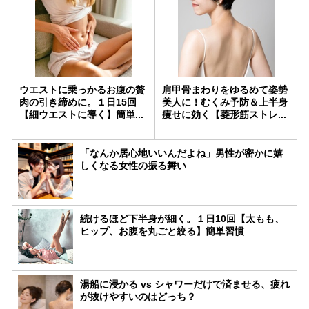
ウエストに乗っかるお腹の贅
肩甲骨まわりをゆるめて姿勢
肉の引き締めに。１日15回
美人に！むくみ予防＆上半身
【細ウエストに導く】簡単...
痩せに効く【菱形筋ストレ...
「なんか居心地いいんだよね」男性が密かに嬉
しくなる女性の振る舞い
続けるほど下半身が細く。１日10回【太もも、
ヒップ、お腹を丸ごと絞る】簡単習慣
湯船に浸かる vs シャワーだけで済ませる、疲れ
が抜けやすいのはどっち？