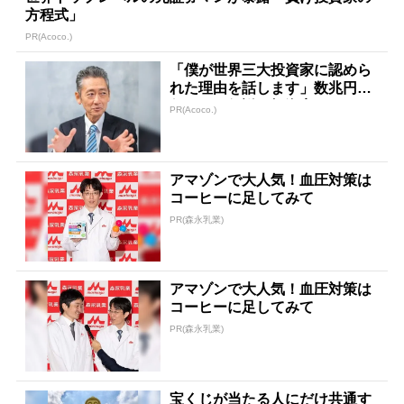
方程式」
PR(Acoco.)
「僕が世界三大投資家に認めら
れた理由を話します」数兆円を
任された伝説の投資家
PR(Acoco.)
アマゾンで大人気！血圧対策は
コーヒーに足してみて
PR(森永乳業)
アマゾンで大人気！血圧対策は
コーヒーに足してみて
PR(森永乳業)
宝くじが当たる人にだけ共通す