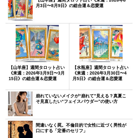
月3日〜8月9日》の総合運＆恋愛運
【山羊座】週間タロット占い
【水瓶座】週間タロット占い
《来週：2026年3月9日〜3月
《来週：2026年3月30日〜4
15日》の総合運＆恋愛運
月5日》の総合運＆恋愛運
崩れていないメイクが“崩れて”見える？真夏こ
そ見直したい“フェイスパウダー”の使い方
間違いなく罠。不倫目的で女性に近づく男性が
口にする「定番のセリフ」