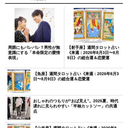
周囲にもバレバレ？男性が無
【射手座】週間タロット占い
意識にする「本命限定の愛情
《来週：2026年8月3日〜8月
表現」
9日》の総合運＆恋愛運
【魚座】週間タロット占い《来週：2026年8月3
日〜8月9日》の総合運＆恋愛運
おしゃれのつもりが“おば見え”。2026夏、時代
遅れに見られやすい「半袖カットソー」の共通
点
【山羊座】週間タロット占い《来週：2026年8