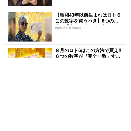
【昭和43年以前生まれはロト６
この数字を買うべき】6つの数
字が「完全一致」する方...
PR(株式会社MURA)
８月のロト6はこの方法で買え!!
６つの数字が『完全一致』する
方法
PR(株式会社MURA)
【宝くじ当てたい方限定】もう
外れるの、終わりにしませんか
PR(合同会社デジタルファーム )