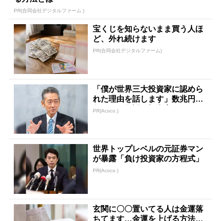
PR(合同会社デジタルファーム )
宝くじを知らないまま買う人ほ
ど、外れ続けます
PR(合同会社デジタルファーム)
「僕が世界三大投資家に認めら
れた理由を話します」数兆円を
任された伝説の投資家
PR(Acoco.)
世界トップレベルの元証券マン
が暴露「負け投資家の方程式」
PR(Acoco.)
玄関に〇〇置いてる人は金運落
ちてます…金運を上げる方法と