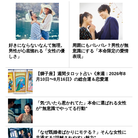
好きにならないなんて無理。
周囲にもバレバレ？男性が無
男性が心底惚れる「女性の優
意識にする「本命限定の愛情
しさ」
表現」
【獅子座】週間タロット占い《来週：2026年8
月10日〜8月16日》の総合運＆恋愛運
「気づいたら惹かれてた」本命に選ばれる女性
が”無意識でやってる行動”
「なぜ既婚者ばかりにモテる？」そんな女性に
共通する“誤解されやすい魅力”