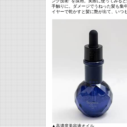
ング技術” を採用。実際に使ってみる
手触りに。ダメージでうねった髪も集
イヤーで乾かすと髪に艶が出て、いつ
▲高濃度美容液オイル