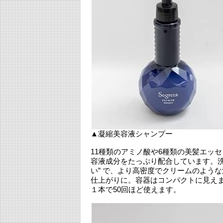
▲凝縮美容液シャンプー
11種類のアミノ酸や6種類の美髪エッ
容液成分をたっぷり配合しています。洗
い” で、より高密度でクリームのよう
仕上がりに。容器はコンパクトに見えま
１本で50回ほど使えます。