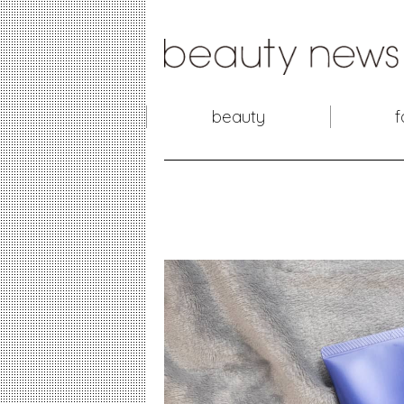
beauty
f