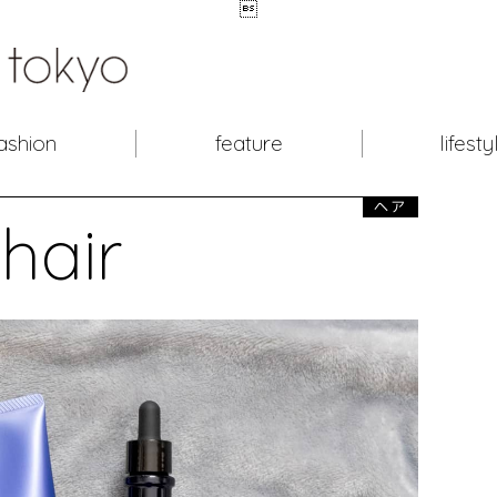

ashion
feature
lifesty
ヘア
hair