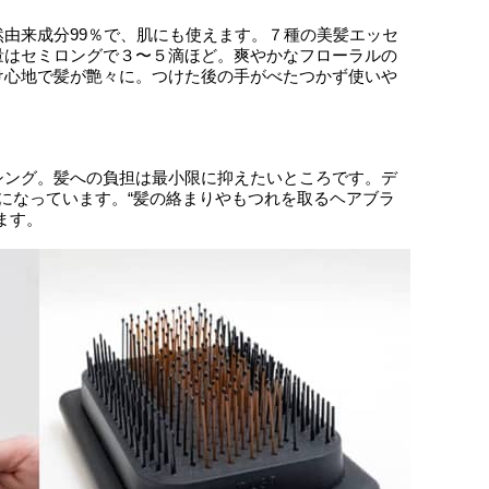
由来成分99％で、肌にも使えます。７種の美髪エッセ
量はセミロングで３〜５滴ほど。爽やかなフローラルの
け心地で髪が艶々に。つけた後の手がべたつかず使いや
シング。髪への負担は最小限に抑えたいところです。デ
になっています。“髪の絡まりやもつれを取るヘアブラ
ます。