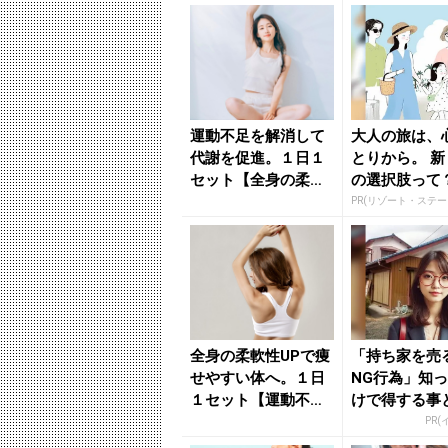
運動不足を解消して
大人の旅は、
代謝を促進。１日１
とりから。 
セット【全身の柔軟
の選択肢って
性UP＆バランスを整
える】...
全身の柔軟性UPで痩
「持ち家を売
せやすい体へ。１日
NG行為」知
１セット【運動不足
けで得する事
を解消する】簡単習
PR(
慣 -...