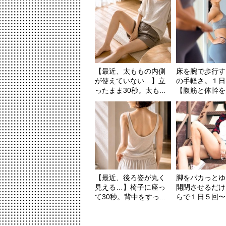
【最近、太ももの内側
床を腕で歩行す
が使えていない…】立
の手軽さ。１日
ったまま30秒。太も...
【腹筋と体幹を丸
【最近、後ろ姿が丸く
脚をパカっとゆ
見える…】椅子に座っ
開閉させるだけ
て30秒。背中をすっ...
らで１日５回〜【