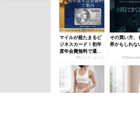
マイルが超たまるビ
その買い方、
ジネスカード！初年
界かもしれな
度年会費無料で還元
率最大1.125%
PR(クレディセゾン)
PR(BettingB
「最近、体が重
体が重い…を
い…」を今すぐリセ
る。40代以降
ット。１日１分【全
ける体を取り
身の巡りを目覚めさ
単リセット習慣
せる】簡単ポ...
き...