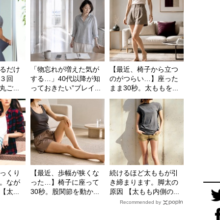
るだけ
「物忘れが増えた気が
【最近、椅子から立つ
３回
する…」40代以降が知
のがつらい…】座った
ご...
っておきたい”ブレイ...
まま30秒。太ももを...
っくり
【最近、歩幅が狭くな
続けるほど太ももが引
。なが
った…】椅子に座って
き締まります。脚太の
太...
30秒。股関節を動か...
原因 【太もも内側の...
Recommended by