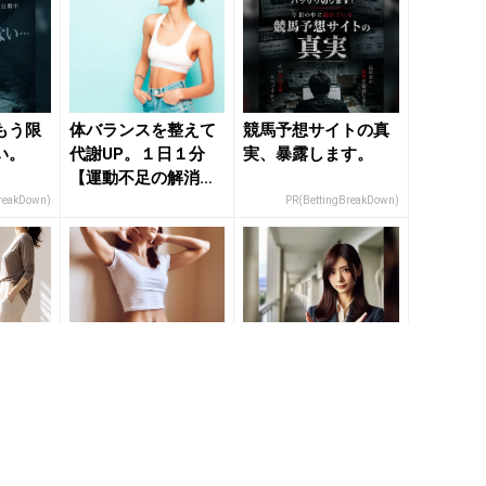
もう限
体バランスを整えて
競馬予想サイトの真
い。
代謝UP。１日１分
実、暴露します。
【運動不足の解消に
つながる】に効く簡
reakDown)
PR(BettingBreakDown)
単習慣 ...
断ち切
寝たまま実践して代
「持ち家を売る時の
の“動
謝UP。１日１セット
NG行為」知ってるだ
戻す”簡
【お腹ぐんぐん引き
けで得する事とは
 -
締まる】簡単習慣 -
PR(イエウール)
き...