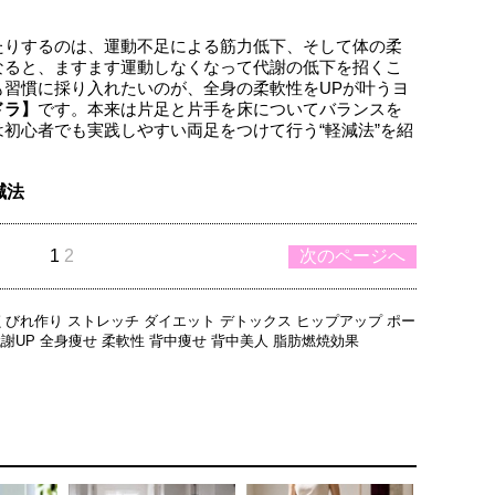
たりするのは、運動不足による筋力低下、そして体の柔
なると、ますます運動しなくなって代謝の低下を招くこ
も習慣に採り入れたいのが、全身の柔軟性をUPが叶うヨ
ドラ】
です。本来は片足と片手を床についてバランスを
初心者でも実践しやすい両足をつけて行う“軽減法”を紹
減法
1
2
次のページへ
くびれ作り
ストレッチ
ダイエット
デトックス
ヒップアップ
ポー
謝UP
全身痩せ
柔軟性
背中痩せ
背中美人
脂肪燃焼効果