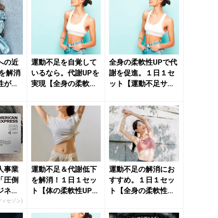
への近
運動不足を自覚して
全身の柔軟性UPで代
足を解消
いるなら。代謝UPを
謝を促進。１日１セ
性が高
実現【全身の柔軟性
ット【運動不足サイ
 - き
を高める】簡単習慣
ンを解消する】簡単
- ...
習慣 ...
人事業
運動不足＆代謝低下
運動不足の解消にお
「圧倒
を解消！１日１セッ
すすめ。１日１セッ
ジネス
ト【体の柔軟性UP＆
ト【全身の柔軟性を
バランスが整う】簡
高めて痩せ体質に導
ディセゾン)
単ポー...
く】簡単...