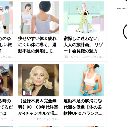
心のゆ
痩せやすい体＆疲れ
宿探しに迷わない、
新しい旅
にくい体に導く。運
大人の旅計画。 リゾ
？
動不足の解消に【全
ート会員権の魅力
身の柔軟性を高め
PR(リゾート・ステーション株式会社)
PR(リゾート・ステーション株式会社)
る】簡単習...
る時の
【登録不要＆完全無
運動不足の解消に◎
ってるだ
料】90・00年代洋楽
代謝を促進【体の柔
とは
がRチャンネルで見
軟性UP＆バランスキ
放題
ープ】に効く簡単習
イエウール)
PR(Rチャンネル)
慣 ...