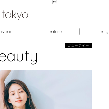

ashion
feature
lifesty
ビューティー
eauty