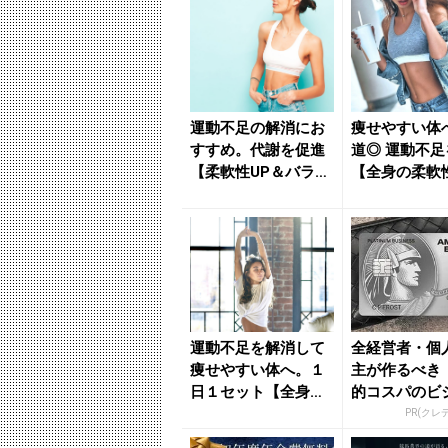
運動不足の解消にお
痩せやすい体
すすめ。代謝を促進
道◎ 運動不
【柔軟性UP＆バラン
【全身の柔軟
スキープに効く】簡
まる】簡単習慣
単習慣...
れ...
運動不足を解消して
全経営者・個
痩せやすい体へ。１
主が作るべき
日１セット【全身の
的コスパのビ
柔軟性を高める】簡
カード」
PR(クレ
単習慣 ...