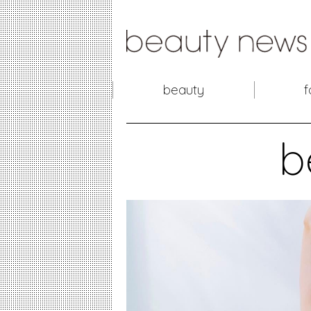
beauty
f
b