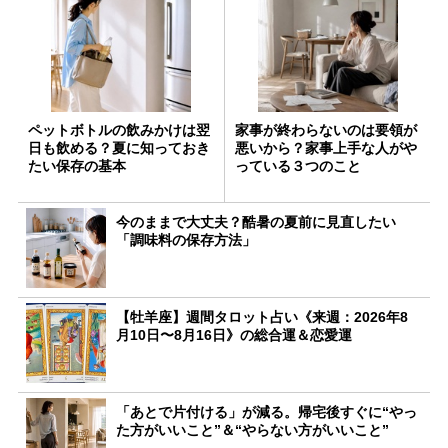
ペットボトルの飲みかけは翌
家事が終わらないのは要領が
日も飲める？夏に知っておき
悪いから？家事上手な人がや
たい保存の基本
っている３つのこと
今のままで大丈夫？酷暑の夏前に見直したい
「調味料の保存方法」
【牡羊座】週間タロット占い《来週：2026年8
月10日〜8月16日》の総合運＆恋愛運
「あとで片付ける」が減る。帰宅後すぐに“やっ
た方がいいこと”＆“やらない方がいいこと”