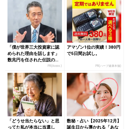
「僕が世界三大投資家に認
アマゾン1位の実績！380円
められた理由を話します」
で5日間お試し。
数兆円を任された伝説の投
資家
PR(Acoco.)
PR(ハーブ健康本舗)
「どうせ当たらない」と思
数秘・占い【2025年12月】
ってた私が本当に当選し
誕生日から導かれる「あな