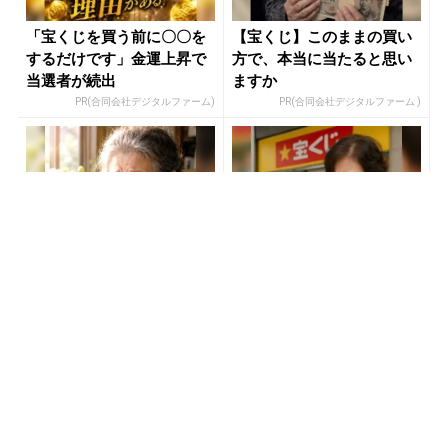
「宝くじを買う前に〇〇を
【宝くじ】このままの買い
するだけです」金運上昇で
方で、本当に当たると思い
当選者が続出
ますか
PR(合同会社デジタルファーム)
PR(合同会社デジタルファーム )
【宝くじ落選】外れ続ける
宝くじが当たる人にだけ共
流れ、ここで断ちませんか
通する“ある特徴”とは？
PR(合同会社デジタルファーム )
PR(合同会社デジタルファーム )