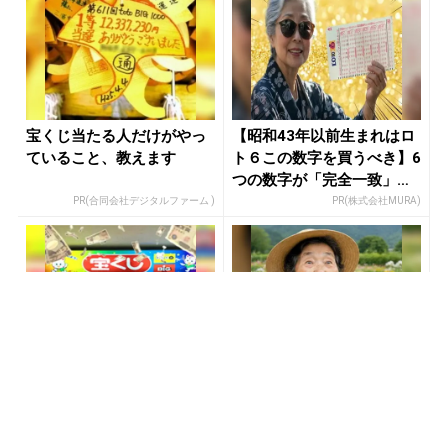
宝くじ当たる人だけがやっ
【昭和43年以前生まれはロ
ていること、教えます
ト６この数字を買うべき】6
つの数字が「完全一致」す
る方...
PR(合同会社デジタルファーム )
PR(株式会社MURA)
金運下げるの絶対やめて！9
「SNSでも話題」60代から
割が知らない“貯金術”
宝くじ運が変わる人の特徴