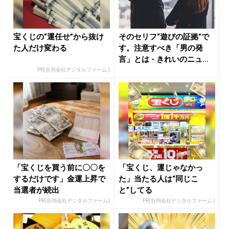
宝くじの“運任せ”から抜け
そのセリフ“遊びの証拠”で
た人だけ変わる
す。注意すべき「男の発
言」とは - きれいのニュー
ス｜...
PR(合同会社デジタルファーム )
「宝くじを買う前に〇〇を
「宝くじ、運じゃなかっ
するだけです」金運上昇で
た」当たる人は“同じこ
当選者が続出
と”してる
PR(合同会社デジタルファーム)
PR(合同会社デジタルファーム )