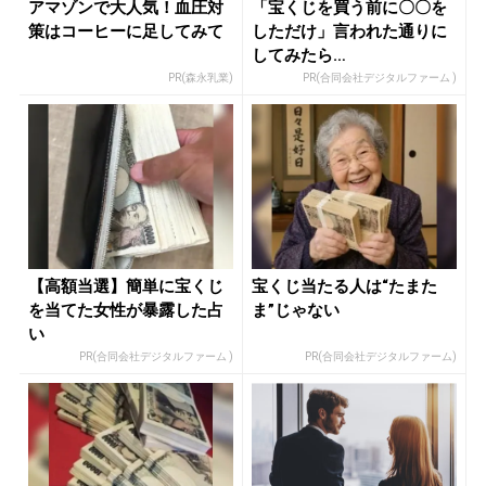
アマゾンで大人気！血圧対
「宝くじを買う前に〇〇を
策はコーヒーに足してみて
しただけ」言われた通りに
してみたら…
PR(森永乳業)
PR(合同会社デジタルファーム )
【高額当選】簡単に宝くじ
宝くじ当たる人は“たまた
を当てた女性が暴露した占
ま”じゃない
い
PR(合同会社デジタルファーム )
PR(合同会社デジタルファーム)