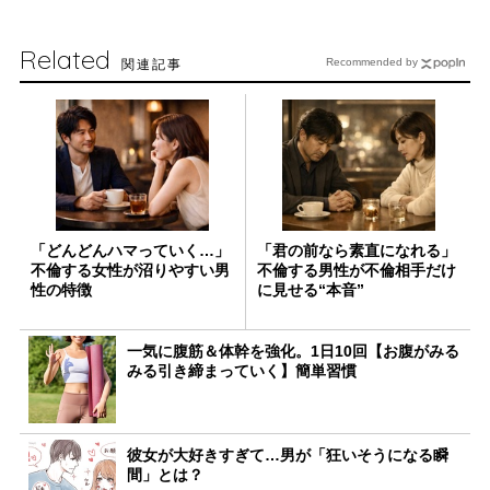
Related
関連記事
Recommended by
「どんどんハマっていく…」
「君の前なら素直になれる」
不倫する女性が沼りやすい男
不倫する男性が不倫相手だけ
性の特徴
に見せる“本音”
一気に腹筋＆体幹を強化。1日10回【お腹がみる
みる引き締まっていく】簡単習慣
彼女が大好きすぎて…男が「狂いそうになる瞬
間」とは？