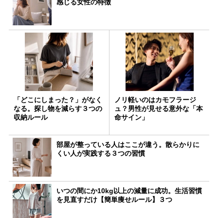
感じる女性の特徴
「どこにしまった？」がなく
ノリ軽いのはカモフラージ
なる。探し物を減らす３つの
ュ？男性が見せる意外な「本
収納ルール
命サイン」
部屋が整っている人はここが違う。散らかりに
くい人が実践する３つの習慣
いつの間にか10kg以上の減量に成功。生活習慣
を見直すだけ【簡単痩せルール】３つ