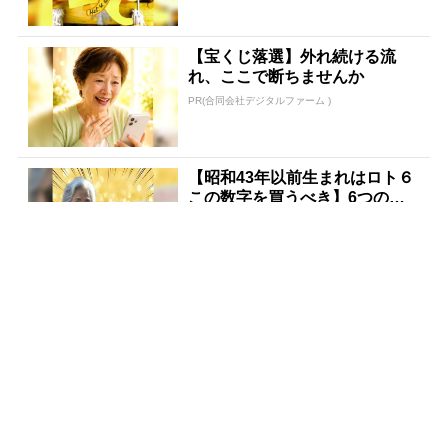
【宝くじ落選】外れ続ける流
れ、ここで断ちませんか
PR(合同会社デジタルファーム )
【昭和43年以前生まれはロト６
この数字を買うべき】6つの数
字が「完全一致」する方...
PR(株式会社MURA)
【宝くじ落選】外れ続ける流
れ、ここで断ちませんか
PR(合同会社デジタルファーム )