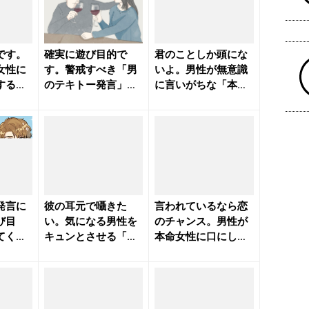
です。
確実に遊び目的で
君のことしか頭にな
女性に
す。警戒すべき「男
いよ。男性が無意識
するこ
のテキトー発言」４
に言いがちな「本命
のニュー
つ - きれいのニュー
確定の一言」 - きれ
ス｜b...
いの...
発言に
彼の耳元で囁きた
言われているなら恋
び目
い。気になる男性を
のチャンス。男性が
てくる
キュンとさせる「小
本命女性に口にしが
- きれ
悪魔なセリフ」 - き
ちな「セリフ」 - き
れいの...
れい...