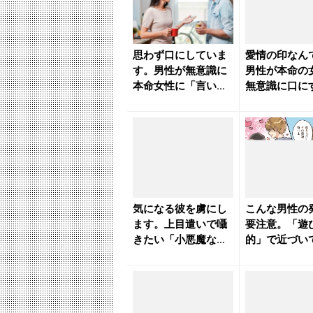
思わず口にしていま
愛情の印なん
す。男性が無意識に
男性が本命の
本命女性に「言いが
無意識に口に
ちなこと」 - きれい
と - きれい
のニ...
ス｜...
気になる彼を虜にし
こんな男性の
ます。上目遣いで囁
要注意。「遊
きたい「小悪魔なセ
的」で近づい
リフ」 - きれいのニ
男性のセリフ 
ュー...
いのニ...