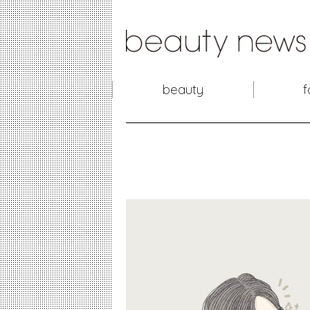
beauty
f