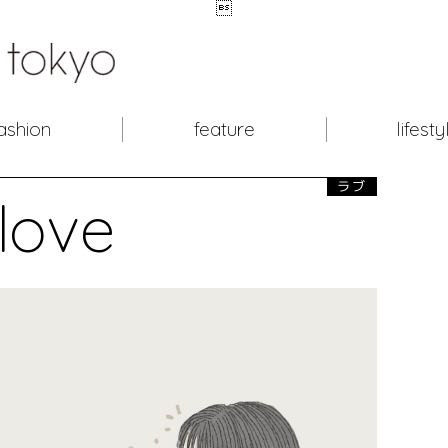

ashion
feature
lifesty
ラブ
love