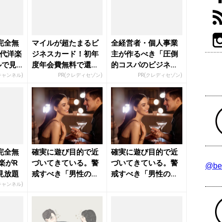
完全無
マイルが超たまるビ
全経営者・個人事業
年代洋楽
ジネスカード！初年
主が作るべき「圧倒
ルで見
度年会費無料で還元
的コスパのビジネス
率最大1.125%
カード」
Rチャンネル)
PR(クレディセゾン)
PR(クレディセゾン)
完全無
確実に遊び目的で近
確実に遊び目的で近
楽がR
づいてきている。警
づいてきている。警
@be
見放題
戒すべき「男性のセ
戒すべき「男性のセ
リフ」 - きれいのニ
リフ」 - きれいのニ
Rチャンネル)
ュー...
ュー...