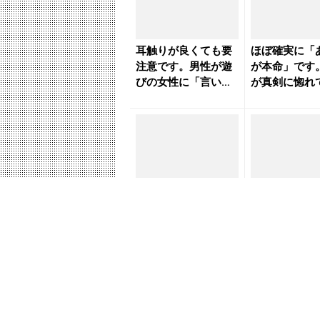
耳触りが良くても要
ほぼ確実に「
注意です。男性が遊
が本命」です
びの女性に「言いが
が真剣に惚れ
ちなセリフ」 - きれ
女性だけに言
いの...
- き...
そのセリフ“遊びの証
甘い言葉こそ
拠”です。注意すべき
心。遊び目的
「男の発言」とは -
の「男性のセ
きれいのニュース
とは - きれ
｜...
ース｜...