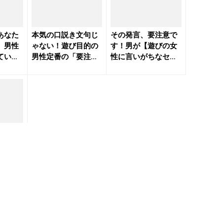
あなた
本気の口説き文句じ
その発言、要注意で
。男性
ゃない！遊び目的の
す！男が【遊びの女
ている
男性定番の「要注意
性に言いがちなセリ
うこと
なセリフ」 - きれい
フ】４つ - きれいの
のニ...
ニュ...
ご用
で確定
リフ」
いのニュ