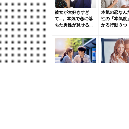
彼女が大好きすぎ
本気の恋なん
て…。本気で恋に落
性の「本気度
ちた男性が見せる
かる行動３つ 
「定番行動」 - きれ
いのニュース｜
いのニュ...
u...
見逃していない？本
大事な人にし
気で恋した女性にだ
ません。本気
け見せる男性の「本
落ちた男性が
命確定サイン」 - き
「本命サイン」V
れい...
１ -...