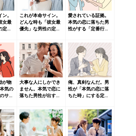
イン。
これが本命サイン。
愛されている証拠。
彼女最
どんな時も「彼女最
本気の恋に落ちた男
の定番
優先」な男性の定番
性がする「定番行
いのニュ
行動 - きれいのニュ
動」 - きれいのニュ
ース...
ース｜...
動が物
大事な人にしかでき
俺、真剣なんだ。男
“本気の
ません。本気で恋に
性が「本気の恋に落
きのサイ
落ちた男性が出す
ちた時」にする定番
ニュ
「本命サイン」Vol.
行動 - きれいのニュ
２ -...
ース...