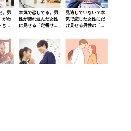
だ。男
本気で恋してる。男
見逃していない？本
」がわ
性が惚れ込んだ女性
気で恋した女性にだ
- きれ
に見せる「定番サイ
け見せる男性の「本
bea
ン」 - きれいのニュ
命確定サイン」 - き
ース...
れい...
かでき
彼女が大好きすぎ
恋のチャンスです。
で恋に
て…。本気で恋に落
男性が本気で惚れた
出す
ちた男性が見せる
女性に「してしまう
ol.
「定番行動」 - きれ
こと」 - きれいのニ
いのニュ...
ュー...