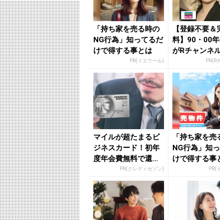
「持ち家を売る時の
【登録不要＆
NG行為」知ってるだ
料】90・00
けで得する事とは
がRチャンネ
放題
PR(イエウール)
PR(
マイルが超たまるビ
「持ち家を売
ジネスカード！初年
NG行為」知
度年会費無料で還元
けで得する事
率最大1.125%
PR(クレディセゾン)
PR(