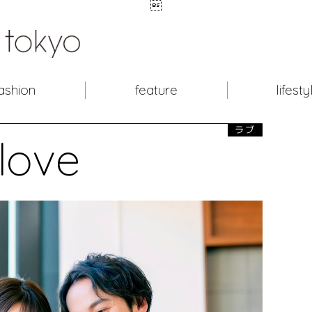

ashion
feature
lifesty
ラブ
love