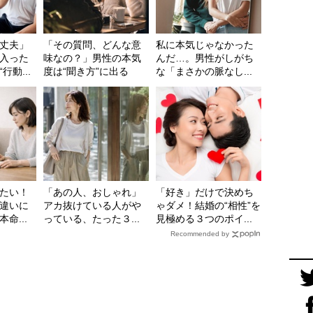
丈夫」
「その質問、どんな意
私に本気じゃなかった
入った
味なの？」男性の本気
んだ…。男性がしがち
動...
度は“聞き方”に出る
な「まさかの脈なし...
たい！
「あの人、おしゃれ」
「好き」だけで決めち
違いに
アカ抜けている人がや
ゃダメ！結婚の“相性”を
命...
っている、たった３...
見極める３つのポイ...
Recommended by