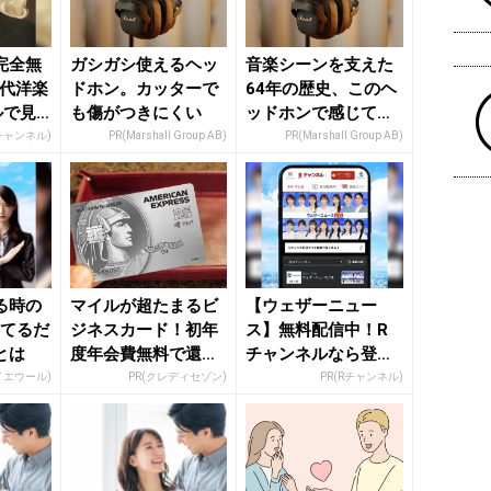
完全無
ガシガシ使えるヘッ
音楽シーンを支えた
年代洋楽
ドホン。カッターで
64年の歴史、このヘ
ルで見
も傷がつきにくい
ッドホンで感じてみ
て
Rチャンネル)
PR(Marshall Group AB)
PR(Marshall Group AB)
る時の
マイルが超たまるビ
【ウェザーニュー
ってるだ
ジネスカード！初年
ス】無料配信中！R
とは
度年会費無料で還元
チャンネルなら登録
率最大1.125%
不要！
イエウール)
PR(クレディセゾン)
PR(Rチャンネル)