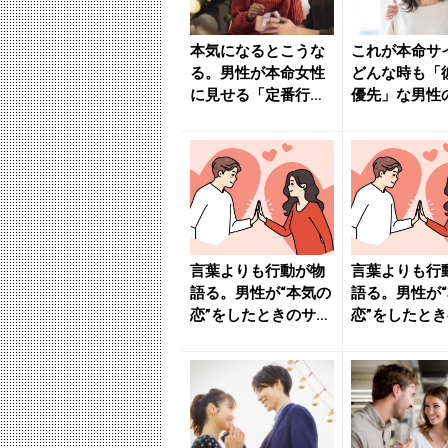
本気になるとこうな
これが本命サ
る。男性が本命女性
どんな時も「
に見せる「定番行
優先」な男性
動」 - きれいのニュ
行動 - きれ
ース｜...
ース...
言葉よりも行動が物
言葉よりも行
語る。男性が“本気の
語る。男性が
恋”をしたときのサイ
恋”をしたと
ン - きれいのニュ
ン - きれいの
ー...
ー...