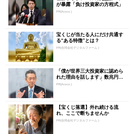
が暴露「負け投資家の方程式」
PR(Acoco.)
宝くじが当たる人にだけ共通す
る“ある特徴”とは？
PR(合同会社デジタルファーム )
「僕が世界三大投資家に認めら
れた理由を話します」数兆円を
任された伝説の投資家
PR(Acoco.)
【宝くじ落選】外れ続ける流
れ、ここで断ちませんか
PR(合同会社デジタルファーム )