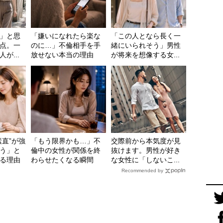
」と思
「嫌いになれたら楽な
「この人となら長く一
点。一
のに…」不倫相手を手
緒にいられそう」男性
が...
放せない本当の理由
が将来を想像する女...
素直”が強
「もう限界かも…」不
交際前から本気度が見
う」と
倫中の女性が関係を終
抜けます。男性が好き
る理由
わらせたくなる瞬間
な女性に「しないこ...
Recommended by