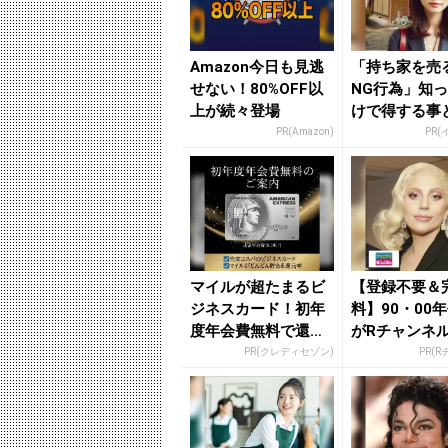
Amazon今日も見逃
「持ち家を売
せない！80%OFF以
NG行為」知
上が続々登場
けで得する事
PR(Amazon)
PR(
マイルが超たまるビ
【登録不要＆
ジネスカード！初年
料】90・00
度年会費無料で還元
がRチャンネ
率最大1.125%
放題
PR(クレディセゾン)
PR(