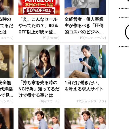
る時の
「え、こんなセール
全経営者・個人事業
ってるだ
やってたの？」80％
主が作るべき「圧倒
とは
OFF以上が続々登
的コスパのビジネス
場！Amazonの本気
カード」
イエウール)
PR(Amazon)
PR(クレディセゾン)
が...
完全無
「持ち家を売る時の
1日だけ働きたい、
年代洋楽
NG行為」知ってるだ
を叶える求人サイト
ルで見
けで得する事とは
Rチャンネル)
PR(イエウール)
PR(ショットワークス)