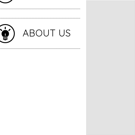
ABOUT US