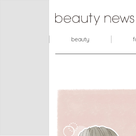
beauty
f