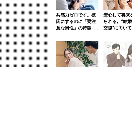
共感力ゼロです。彼
安心して将来
氏にするのに「要注
られる。“結
意な男性」の特徴 -
交際”に向い
きれいのニュース｜
性の特徴 - き
be...
の...
浮気がバレちゃっ
後悔は目に見
た…。男性が口にし
ます。交際N
がちな「定番の言い
気性な男性」
訳」４選 - きれいの
- きれいのニ
ニュー...
｜...