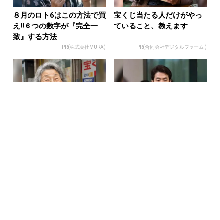
８月のロト6はこの方法で買
宝くじ当たる人だけがやっ
え!!６つの数字が『完全一
ていること、教えます
致』する方法
PR(株式会社MURA)
PR(合同会社デジタルファーム )
【宝くじの裏技】当たる側
「負け投資家がハマってる3
に回るか、このままか
つの落とし穴」株価の予測
精度トップクラスの天才が
暴露
PR(合同会社デジタルファーム )
PR(Acoco.)