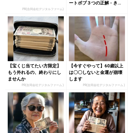
ートボブ３つの正解 - き
れ...
PR(合同会社デジタルファーム)
【宝くじ当てたい方限定】
【今すぐやって】60歳以上
もう外れるの、終わりにし
は〇〇しないと金運が崩壊
ませんか
します
PR(合同会社デジタルファーム )
PR(合同会社デジタルファーム )