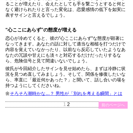
ることが増えたり、会えたとしても手を繋ごうとすると何と
なく避けられたりと言った変化は、恋愛感情の低下を如実に
表すサインと言えるでしょう。
“心ここにあらず”の態度が増える
恋心が冷めてくると、彼の”心ここにあらず”な態度が顕著に
なってきます。あなたの話に対して適当な相槌を打つだけで
内容を覚えていなかったり、以前なら反応していたようなあ
なたの冗談や甘えにも淡々と対応するだけだったりするな
ら、危険信号と見て間違いないでしょう。
彼氏が今回紹介したサインを見せ始めたら、まずは冷静に状
況を見つめ直してみましょう。そして、関係を修復したいな
ら、率直に「最近何かあった？」と聞いて、話し合いの場を
持つようにしてくださいね。
🌼
そろそろ潮時かな…？ 男性が「別れを考える瞬間」とは
1
2
前のページへ