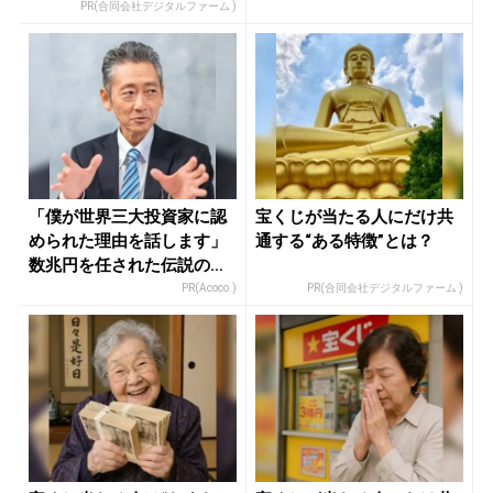
ス｜b...
PR(合同会社デジタルファーム )
「僕が世界三大投資家に認
宝くじが当たる人にだけ共
められた理由を話します」
通する“ある特徴”とは？
数兆円を任された伝説の投
資家
PR(Acoco.)
PR(合同会社デジタルファーム )