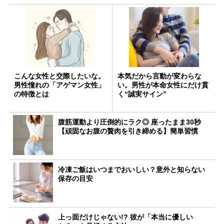
こんな女性と交際したいな。
本気だから言動が変わらな
男性憧れの「アゲマン女性」
い。男性が本命女性にだけ貫
の特徴とは
く“誠実サイン”
腹筋運動より圧倒的にラク◎ 座ったまま30秒
【頑固なお腹の贅肉を引き締める】簡単習慣
冷凍ご飯はいつまでおいしい？意外と知らない
保存の目安
上っ面だけじゃない!? 彼が「本当に優しい