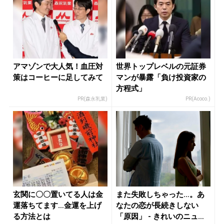
アマゾンで大人気！血圧対
世界トップレベルの元証券
策はコーヒーに足してみて
マンが暴露「負け投資家の
方程式」
PR(森永乳業)
PR(Acoco.)
玄関に〇〇置いてる人は金
また失敗しちゃった…。あ
運落ちてます…金運を上げ
なたの恋が長続きしない
る方法とは
「原因」 - きれいのニュー