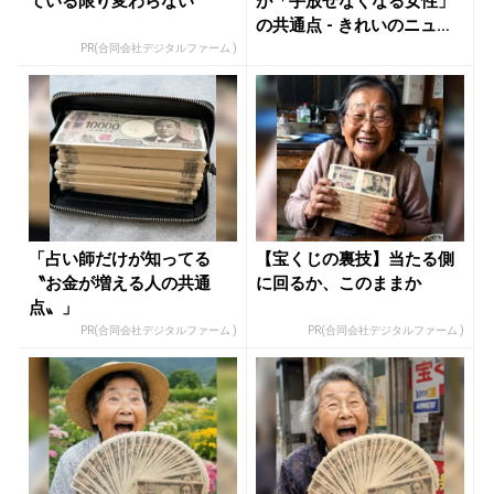
ている限り変わらない
が「手放せなくなる女性」
の共通点 - きれいのニュー
ス｜...
PR(合同会社デジタルファーム )
「占い師だけが知ってる
【宝くじの裏技】当たる側
〝お金が増える人の共通
に回るか、このままか
点〟」
PR(合同会社デジタルファーム )
PR(合同会社デジタルファーム )