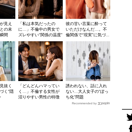
が見え
「私は本気だったの
彼の甘い言葉に酔って
との未
に…」不倫中の男女で
いただけなんだ…。不
瞬間
ズレやすい“関係の温度”
倫関係で“現実”に気づ...
見抜く
「どんどんハマってい
誘われない、話に入れ
づく“隠
く…」不倫する女性が
ない…大人女子の“ぼっ
ン
沼りやすい男性の特徴
ち化”問題
Recommended by