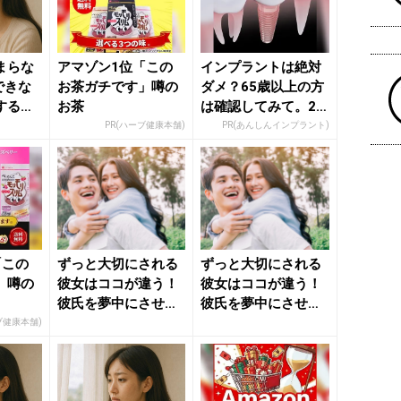
まらな
アマゾン1位「この
インプラントは絶対
できな
お茶ガチです」噂の
ダメ？65歳以上の方
する
お茶
は確認してみて。20
きれいの
名の歯科医師監修の
PR(ハーブ健康本舗)
PR(あんしんインプラント)
ガイ...
「この
ずっと大切にされる
ずっと大切にされる
」噂の
彼女はココが違う！
彼女はココが違う！
彼氏を夢中にさせる
彼氏を夢中にさせる
「愛され習慣」 - き
「愛され習慣」 - き
ブ健康本舗)
れい...
れい...