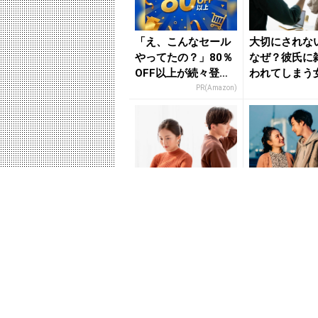
「え、こんなセール
大切にされな
やってたの？」80％
なぜ？彼氏に
OFF以上が続々登
われてしまう
場！Amazonの本気
「共通点」 -
PR(Amazon)
が...
のニ...
すぐ飽きられる…。
彼氏が途切れ
恋が長続きしない女
由はこれ。モ
性に見られる「共通
性とモテない
点」 - きれいのニュ
「違い」 - 
ース...
ニュ...