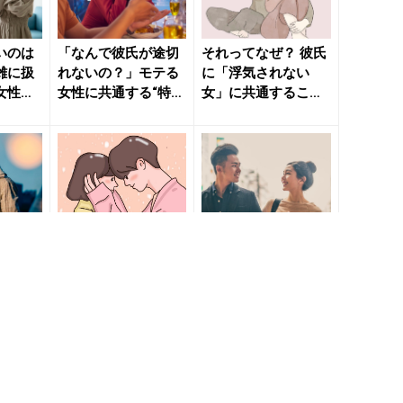
いのは
「なんで彼氏が途切
それってなぜ？ 彼氏
雑に扱
れないの？」モテる
に「浮気されない
女性の
女性に共通する“特
女」に共通すること
 きれい
徴” - きれいのニュー
- きれいのニュース
ス...
｜b...
ない理
君のことがすごい好
君の幸せが僕の幸せ
テる女
き！男性が「本命の
だよ。付き合ったら
女性の
彼女だけ」にしてし
最高な男性の「特
きれいの
まうこと - きれいの
徴」 - きれいのニュ
ニュ...
ース｜...