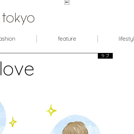

ashion
feature
lifesty
ラブ
love