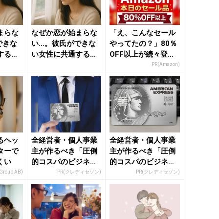
まらな
なぜか恋が始まらな
「え、こんなセール
できな
い…。彼氏ができな
やってたの？」80％
する
い女性に共通する
OFF以上が続々登
きれいの
「原因」 - きれいの
場！Amazonの本気
PR(Amazon)
ニュー...
が...
るヘッ
全経営者・個人事業
全経営者・個人事業
ターで
主が作るべき「圧倒
主が作るべき「圧倒
くい
的コスパのビジネス
的コスパのビジネス
カード」
カード」
 Group AB)
PR(クレディセゾン)
PR(クレディセゾン)