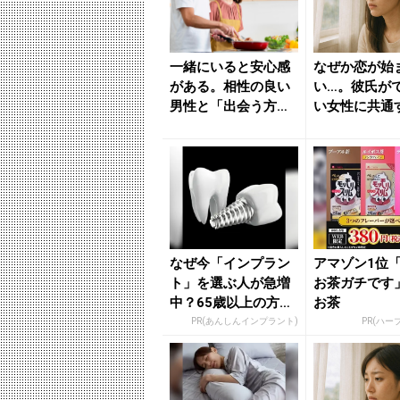
一緒にいると安心感
なぜか恋が始
がある。相性の良い
い…。彼氏が
男性と「出会う方
い女性に共通
法」３つ - きれいの
「原因」 - 
ニュー...
ニュー...
なぜ今「インプラン
アマゾン1位
ト」を選ぶ人が急増
お茶ガチです
中？65歳以上の方は
お茶
要確認。抜けた歯の
PR(あんしんインプラント)
PR(ハー
放置は...