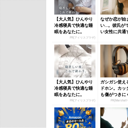
【大人気】ひんやり
なぜか恋が始
冷感寝具で快適な睡
い…。彼氏が
眠をあなたに。
い女性に共通
「原因」 - 
PR(アイリスプラザ)
ニュー...
【大人気】ひんやり
ガシガシ使え
冷感寝具で快適な睡
ドホン。カッ
眠をあなたに。
も傷がつきに
PR(アイリスプラザ)
PR(Marshall