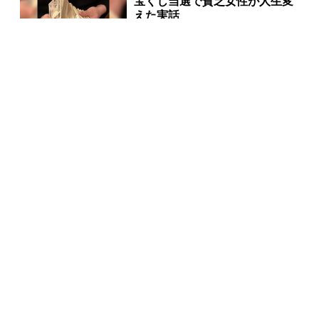
宝くじ当選で貧乏女性が人生変
えた実話
PR(合同会社デジタルファーム )
【今すぐやって】60歳以上は〇
〇しないと金運が崩壊します
PR(合同会社デジタルファーム )
【大人気】ひんやり冷感寝具で快適な睡眠をあなた