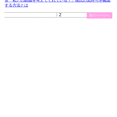
🌼「私との結婚を考えてくれている？」彼氏の気持ちを確認
する方法とは
1
2
前のページへ