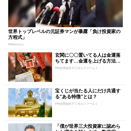
世界トップレベルの元証券マンが暴露「負け投資家の
方程式」
PR(Acoco.)
玄関に〇〇置いてる人は金運落
ちてます…金運を上げる方法と
は
PR(合同会社デジタルファーム )
宝くじが当たる人にだけ共通す
る“ある特徴”とは？
PR(合同会社デジタルファーム )
「僕が世界三大投資家に認めら