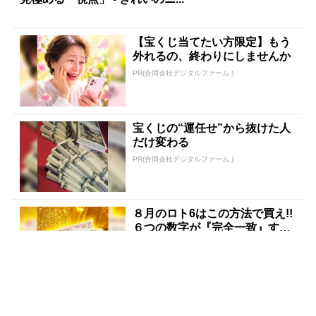
【宝くじ当てたい方限定】もう
外れるの、終わりにしませんか
PR(合同会社デジタルファーム )
宝くじの“運任せ”から抜けた人
だけ変わる
PR(合同会社デジタルファーム )
８月のロト6はこの方法で買え!!
６つの数字が『完全一致』する
方法
PR(株式会社MURA)
【宝くじ当てたことない人はこ
れ】同じ結果、繰り返します