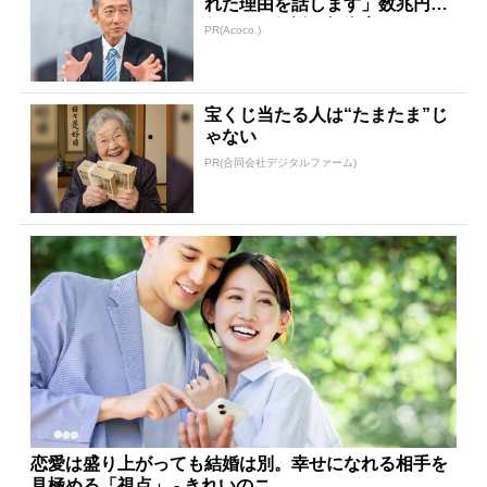
れた理由を話します」数兆円を
任された伝説の投資家
PR(Acoco.)
宝くじ当たる人は“たまたま”じ
ゃない
PR(合同会社デジタルファーム)
恋愛は盛り上がっても結婚は別。幸せになれる相手を
見極める「視点」 - きれいのニ...