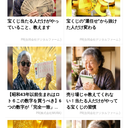
宝くじ当たる人だけがやっ
宝くじの“運任せ”から抜け
ていること、教えます
た人だけ変わる
PR(合同会社デジタルファーム )
PR(合同会社デジタルファーム )
【昭和43年以前生まれはロ
売り場じゃ教えてくれな
ト６この数字を買うべき】6
い！当たる人だけがやって
つの数字が「完全一致」す
る宝くじの習慣
る方...
PR(株式会社MURA)
PR(合同会社デジタルファーム )