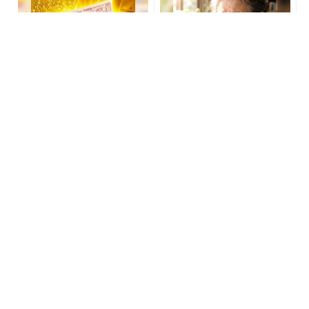
８月のロト6はこの方法で買
宝くじの買い方、気づいた
え!!６つの数字が『完全一
人から結果が変わっていく
致』する方法
PR(株式会社MURA)
PR(合同会社デジタルファーム )
【宝くじ当てたい方限定】
何から始めればいい？ 女性
もう外れるの、終わりにし
必見「職場恋愛を成就させ
ませんか
る」方法 - きれいのニュー