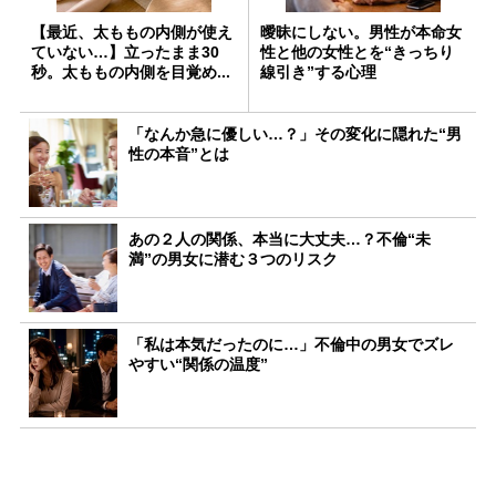
【最近、太ももの内側が使え
曖昧にしない。男性が本命女
ていない…】立ったまま30
性と他の女性とを“きっちり
秒。太ももの内側を目覚め...
線引き”する心理
「なんか急に優しい…？」その変化に隠れた“男
性の本音”とは
あの２人の関係、本当に大丈夫…？不倫“未
満”の男女に潜む３つのリスク
「私は本気だったのに…」不倫中の男女でズレ
やすい“関係の温度”