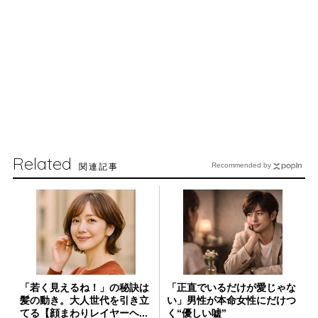
Related
関連記事
Recommended by
「若く見えるね！」の秘訣は
「正直でいるだけが愛じゃな
髪の動き。大人世代を引き立
い」男性が本命女性にだけつ
てる【顔まわりレイヤーヘ...
く“優しい嘘”