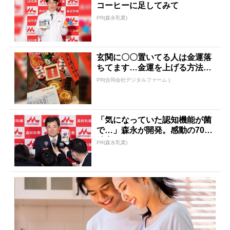
コーヒーに足してみて
PR(森永乳業)
玄関に〇〇置いてる人は金運落
ちてます…金運を上げる方法と
は
PR(合同会社デジタルファーム )
「気になっていた認知機能が菌
で…」森永が開発。感動の70代
続出
PR(森永乳業)