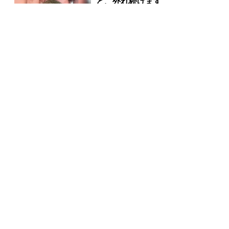
ど、外れ続けます
PR(合同会社デジタルファーム)
「気になっていた認知機能が菌
で…」森永が開発。感動の70代
続出
PR(森永乳業)
【当選した人が暴露】宝くじ運が動く時、必ずある前
触れ