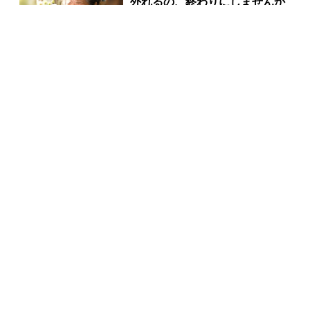
外れるの、終わりにしませんか
PR(合同会社デジタルファーム )
同じ宝くじなのに、当たる人と
外れる人の違い実は“ここ”でし
た
PR(合同会社デジタルファーム )
3億当選主婦「宝くじ買う前に〇〇した」当選率上げ
る方法