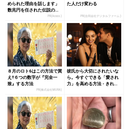
められた理由を話します」
た人だけ変わる
数兆円を任された伝説の投
資家
PR(Acoco.)
PR(合同会社デジタルファーム )
８月のロト6はこの方法で買
彼氏から大切にされたいな
え!!６つの数字が『完全一
ら。今すぐできる「愛され
致』する方法
力」を高める方法 - きれい
のニ...
PR(株式会社MURA)