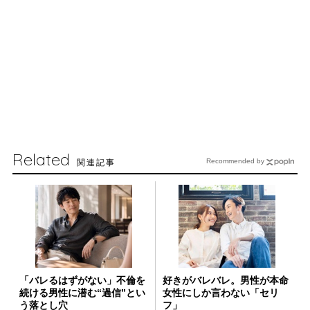
Related
関連記事
Recommended by
「バレるはずがない」不倫を
好きがバレバレ。男性が本命
続ける男性に潜む“過信”とい
女性にしか言わない「セリ
う落とし穴
フ」