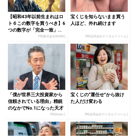
【昭和43年以前生まれはロ
宝くじを知らないまま買う
ト６この数字を買うべき】6
人ほど、外れ続けます
つの数字が「完全一致」す
る方...
PR(株式会社MURA)
PR(合同会社デジタルファーム)
「僕が世界三大投資家から
宝くじの“運任せ”から抜け
信頼されている理由」精鋭
た人だけ変わる
のなかでNo.1になった天才
PR(Acoco.)
PR(合同会社デジタルファーム )