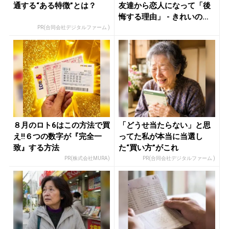
通する“ある特徴”とは？
友達から恋人になって「後
悔する理由」 - きれいのニ
ュー...
PR(合同会社デジタルファーム )
８月のロト6はこの方法で買
「どうせ当たらない」と思
え!!６つの数字が『完全一
ってた私が本当に当選し
致』する方法
た“買い方”がこれ
PR(株式会社MURA)
PR(合同会社デジタルファーム )