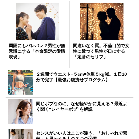
周囲にもバレバレ？男性が無
間違いなく罠。不倫目的で女
意識にする「本命限定の愛情
性に近づく男性が口にする
表現」
「定番のセリフ」
２週間でウエスト−５cm×体重５kg減。１日10
分で完了【最強お腹痩せプログラム】
同じボブなのに、なぜ軽やかに見える？最近よ
く聞く“レイヤーボブ”を解説
センスがいい人はここが違う。「おしゃれで素
敵」と思われる人の３つの習慣