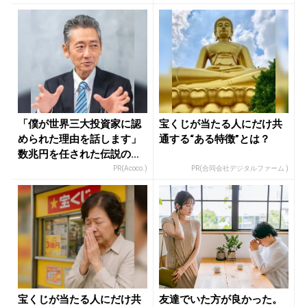
「僕が世界三大投資家に認
宝くじが当たる人にだけ共
められた理由を話します」
通する“ある特徴”とは？
数兆円を任された伝説の投
資家
PR(Acoco.)
PR(合同会社デジタルファーム )
宝くじが当たる人にだけ共
友達でいた方が良かった。