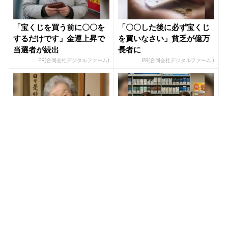
「宝くじを買う前に〇〇を
「〇〇した後に必ず宝くじ
するだけです」金運上昇で
を買いなさい」貧乏が億万
当選者が続出
長者に
PR(合同会社デジタルファーム)
PR(合同会社デジタルファーム )
宝くじ当たる人は“たまた
『カートン買い、ダメ。ゼ
ま”じゃない
ッタイ。』年間11万円節約
の新型タバコが爆売れ
PR(合同会社デジタルファーム)
PR(株式会社HAL)