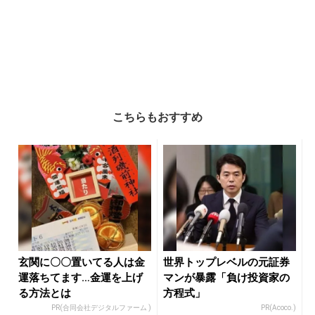
こちらもおすすめ
玄関に〇〇置いてる人は金
世界トップレベルの元証券
運落ちてます…金運を上げ
マンが暴露「負け投資家の
る方法とは
方程式」
PR(合同会社デジタルファーム )
PR(Acoco.)