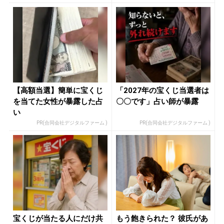
【高額当選】簡単に宝くじ
「2027年の宝くじ当選者は
を当てた女性が暴露した占
〇〇です」占い師が暴露
い
PR(合同会社デジタルファーム )
PR(合同会社デジタルファーム )
宝くじが当たる人にだけ共
もう飽きられた？ 彼氏があ