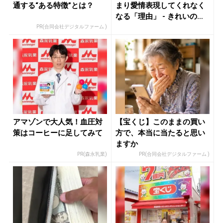
通する“ある特徴”とは？
まり愛情表現してくれなく
なる「理由」 - きれいのニ
ュ...
PR(合同会社デジタルファーム )
アマゾンで大人気！血圧対
【宝くじ】このままの買い
策はコーヒーに足してみて
方で、本当に当たると思い
ますか
PR(森永乳業)
PR(合同会社デジタルファーム )