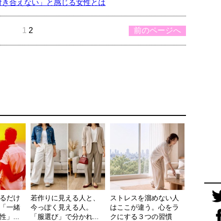
付き合えない」と感じる女性とは
1
2
前のページへ
るだけ
若作りに見える人と、
ストレスを溜めない人
「一緒
今っぽく見える人。
はここが違う。心をラ
」...
「服選び」で分かれ...
クにする３つの習慣