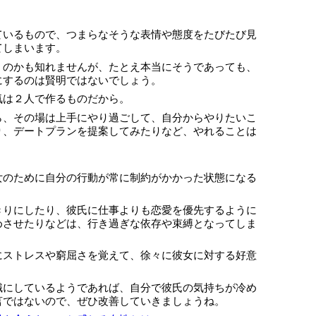
ているもので、つまらなそうな表情や態度をたびたび見
てしまいます。
」のかも知れませんが、たとえ本当にそうであっても、
にするのは賢明ではないでしょう。
気は２人で作るものだから。
ら、その場は上手にやり過ごして、自分からやりたいこ
り、デートプランを提案してみたりなど、やれることは
女のために自分の行動が常に制約がかかった状態になる
きりにしたり、彼氏に仕事よりも恋愛を優先するように
めさせたりなどは、行き過ぎな依存や束縛となってしま
にストレスや窮屈さを覚えて、徐々に彼女に対する好意
識にしているようであれば、自分で彼氏の気持ちが冷め
言ではないので、ぜひ改善していきましょうね。