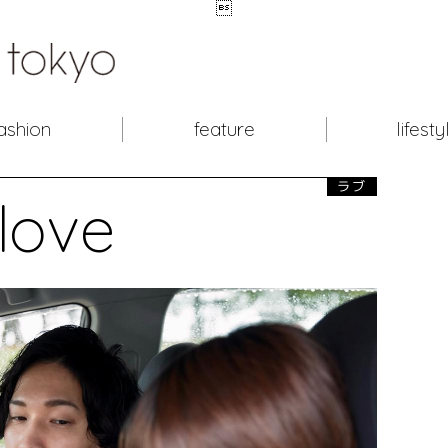

ashion
feature
lifesty
ラブ
love