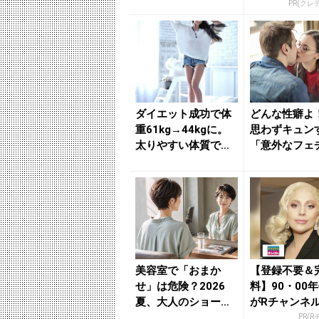
ぎ声」って？ - きれ
カード」
PR(クレ
い...
ダイエット成功で体
どんな性癖よ
重61kg→44kgに。
思わずキュン
太りやすい体質でも
「意外なフェ
【減量＆体型キー
は - きれい
プ】...
ス｜b...
美容室で「おまか
【登録不要＆
せ」は危険？2026
料】90・00
夏、大人のショート
がRチャンネ
ヘアで伝えたい３つ
放題
PR(