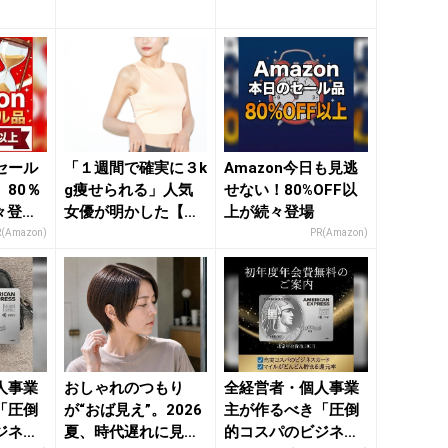
ネックラ
きれいのニュース｜
【アカ抜けショート
be...
ヘア】３選...
セール
「１週間で確実に３k
Amazon今日も見逃
80％
g痩せられる」人気
せない！80%OFF以
々登
女優が明かした【簡
上が続々登場
nの本気
単ダイエット】のコ
R(Amazon)
PR(Amazon)
ツ -...
人事業
おしゃれのつもり
全経営者・個人事業
「圧倒
が“おば見え”。2026
主が作るべき「圧倒
ジネス
夏、時代遅れに見ら
的コスパのビジネス