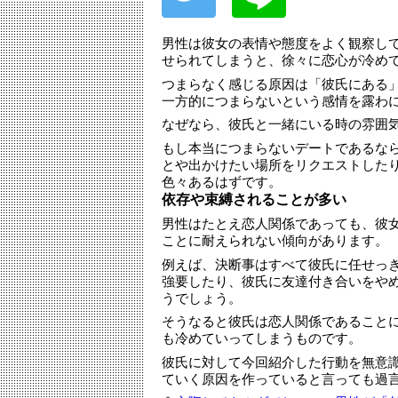
男性は彼女の表情や態度をよく観察し
せられてしまうと、徐々に恋心が冷め
つまらなく感じる原因は「彼氏にある
一方的につまらないという感情を露わ
なぜなら、彼氏と一緒にいる時の雰囲
もし本当につまらないデートであるな
とや出かけたい場所をリクエストした
色々あるはずです。
依存や束縛されることが多い
男性はたとえ恋人関係であっても、彼
ことに耐えられない傾向があります。
例えば、決断事はすべて彼氏に任せっ
強要したり、彼氏に友達付き合いをや
うでしょう。
そうなると彼氏は恋人関係であること
も冷めていってしまうものです。
彼氏に対して今回紹介した行動を無意
ていく原因を作っていると言っても過