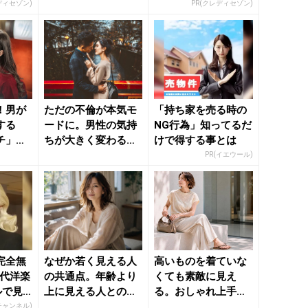
れやすい「ショート
カード」
ディセゾン)
PR(クレディセゾン)
ヘア...
！男が
ただの不倫が本気モ
「持ち家を売る時の
する
ードに。男性の気持
NG行為」知ってるだ
チ」と
ちが大きく変わる
けで得する事とは
のニュー
「瞬間」 - きれいの
PR(イエウール)
ニュー...
完全無
なぜか若く見える人
高いものを着ていな
年代洋楽
の共通点。年齢より
くても素敵に見え
ルで見
上に見える人との差
る。おしゃれ上手な
は“ここ”にあった -
人に共通する３つの
Rチャンネル)