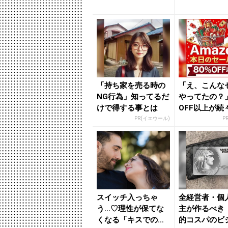
ボブ３つの正解 - き
見直したい“
れ...
イン...
「持ち家を売る時の
「え、こんな
NG行為」知ってるだ
やってたの？」
けで得する事とは
OFF以上が続
場！Amazo
PR(イエウール)
P
が...
スイッチ入っちゃ
全経営者・個
う...♡理性が保てな
主が作るべき
くなる「キスでの喘
的コスパのビ