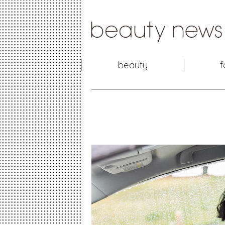
beauty
f